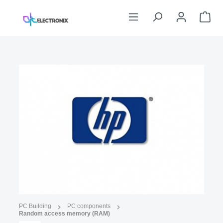
Skip to main content
Sho
Skip image gallery
Image similar
PC Building
PC components
Random access memory (RAM)