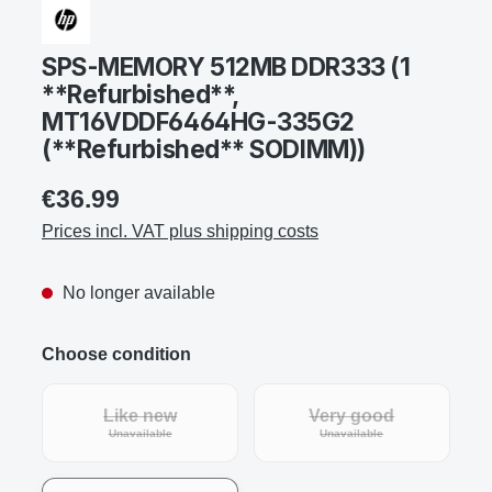
SPS-MEMORY 512MB DDR333 (1
**Refurbished**,
MT16VDDF6464HG-335G2
(**Refurbished** SODIMM))
€36.99
Prices incl. VAT plus shipping costs
No longer available
Choose condition
Like new
Very good
Unavailable
Unavailable