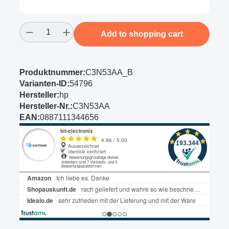
Product Quantity: Enter the desired amount
Add to shopping cart
Produktnummer:
C3N53AA_B
Varianten-ID:
54796
Hersteller:
hp
Hersteller-Nr.:
C3N53AA
EAN:
0887111344656