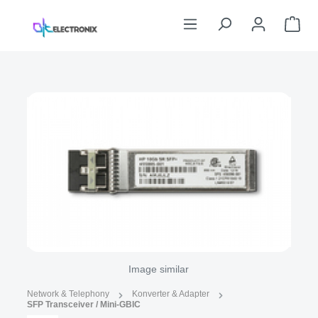
Skip to main content
Sho
Skip image gallery
Image similar
Network & Telephony
Konverter & Adapter
SFP Transceiver / Mini-GBIC