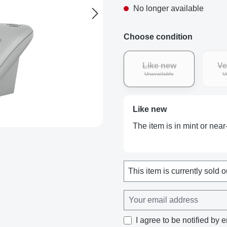
No longer available
Choose condition
Like new
Ve
(This option is curren
Unavailable
U
Like new
The item is in mint or near
This item is currently sold o
I agree to be notified by e