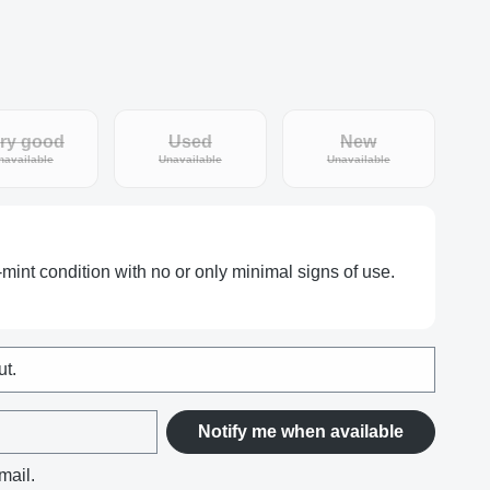
ry good
Used
New
tly unavailable.)
(This option is currently unavailable.)
(This option is currently unavailable.)
(This option is curr
navailable
Unavailable
Unavailable
-mint condition with no or only minimal signs of use.
ut.
Notify me when available
mail.