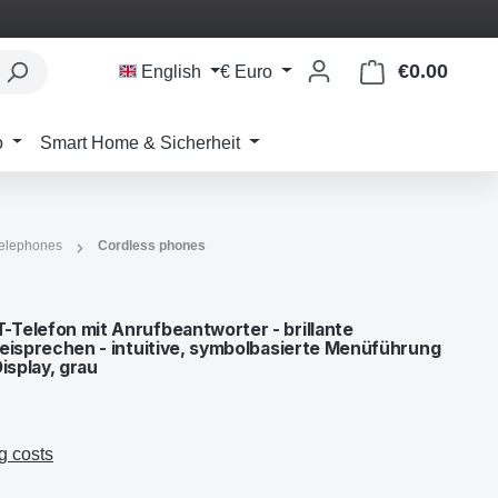
€0.00
Shoppi
English
€
Euro
o
Smart Home & Sicherheit
telephones
Cordless phones
Telefon mit Anrufbeantworter - brillante
reisprechen - intuitive, symbolbasierte Menüführung
isplay, grau
g costs