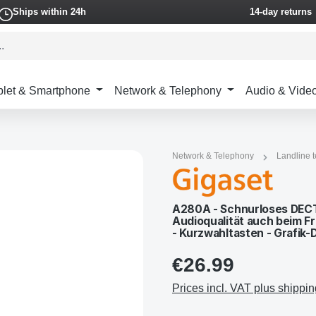
Ships within 24h
14-day returns
blet & Smartphone
Network & Telephony
Audio & Vide
Network & Telephony
Landline 
A280A - Schnurloses DECT-
Audioqualität auch beim F
- Kurzwahltasten - Grafik-D
€26.99
Prices incl. VAT plus shippin