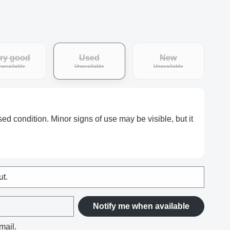
ry good
Used
New
tly unavailable.)
(This option is currently unavailable.)
(This option is currently unavailable.)
(This option is curr
navailable
Unavailable
Unavailable
ed condition. Minor signs of use may be visible, but it
ut.
Notify me when available
mail.