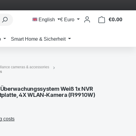
€0.00
Shoppi
English
€
Euro
o
Smart Home & Sicherheit
llance cameras & accessories
ms
-Überwachungssystem Weiß 1x NVR
stplatte, 4X WLAN-Kamera (FI9910W)
g costs