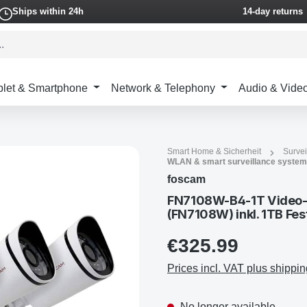
Ships within 24h
14-day returns
blet & Smartphone
Network & Telephony
Audio & Vide
Smart Home & Sicherheit
Survei
WLAN & smart surveillance syste
foscam
FN7108W-B4-1T Video
(FN7108W) inkl. 1TB Fe
€325.99
Prices incl. VAT plus shippin
No longer available