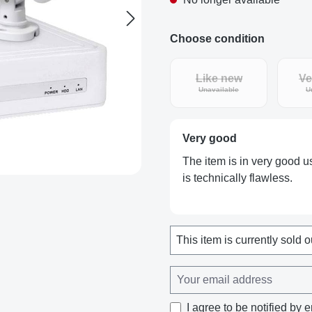
Choose condition
Like new
Ve
(This option is curren
Unavailable
U
Very good
The item is in very good us
is technically flawless.
This item is currently sold o
I agree to be notified by e