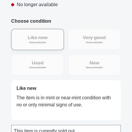
No longer available
Choose condition
Like new
Very good
(This option is currently unavailable.)
(This option is curre
Unavailable
Unavailable
Used
New
(This option is currently unavailable.)
(This option is curre
Unavailable
Unavailable
Like new
The item is in mint or near-mint condition with
no or only minimal signs of use.
This item is currently sold out.