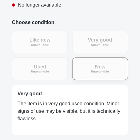
No longer available
Choose condition
Like new
Very good
(This option is currently unavailable.)
(This option is curre
Unavailable
Unavailable
Used
New
(This option is currently unavailable.)
(This option is curre
Unavailable
Unavailable
Very good
The item is in very good used condition. Minor
signs of use may be visible, but it is technically
flawless.