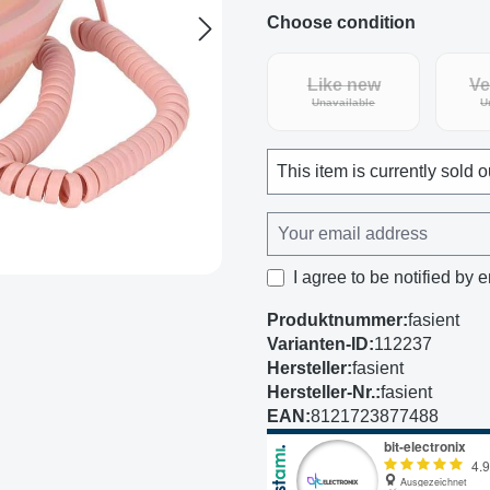
Choose condition
Like new
Ve
(This option is curren
Unavailable
U
This item is currently sold o
I agree to be notified by e
Produktnummer:
fasient
Varianten-ID:
112237
Hersteller:
fasient
Hersteller-Nr.:
fasient
EAN:
8121723877488