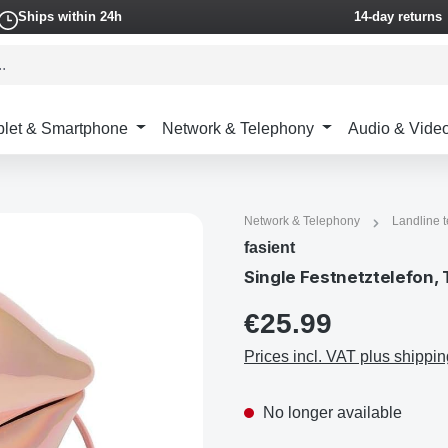
Ships within 24h
14-day returns
blet & Smartphone
Network & Telephony
Audio & Vide
Network & Telephony
Landline 
fasient
Single Festnetztelefon,
€25.99
Prices incl. VAT plus shippin
No longer available