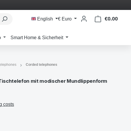
€0.00
Shoppi
English
€
Euro
o
Smart Home & Sicherheit
telephones
Corded telephones
 Tischtelefon mit modischer Mundlippenform
g costs