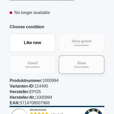
No longer available
Choose condition
Very good
Like new
(This option is curre
Unavailable
Used
New
(This option is currently unavailable.)
(This option is curre
Unavailable
Unavailable
Produktnummer:
1000994
Varianten-ID:
114400
Hersteller:
EPOS
Hersteller-Nr.:
1000994
EAN:
5714708007968