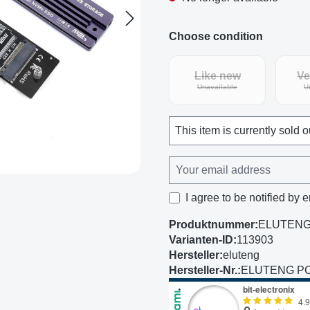
Choose condition
Like new
Ve
(This option is curren
Unavailable
U
This item is currently sold o
I agree to be notified by e
Produktnummer:
ELUTENG 
Varianten-ID:
113903
Hersteller:
eluteng
Hersteller-Nr.:
ELUTENG PCI