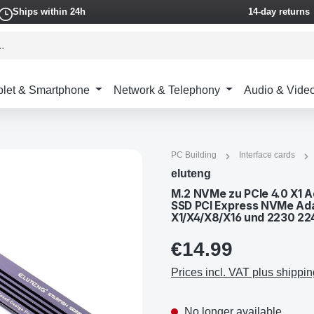
Ships within 24h
14-day returns
blet & Smartphone
Network & Telephony
Audio & Vide
PC Building
Interface cards
eluteng
M.2 NVMe zu PCIe 4.0 X1 A
SSD PCI Express NVMe Adap
X1/X4/X8/X16 und 2230 2
€14.99
Prices incl. VAT plus shippin
No longer available