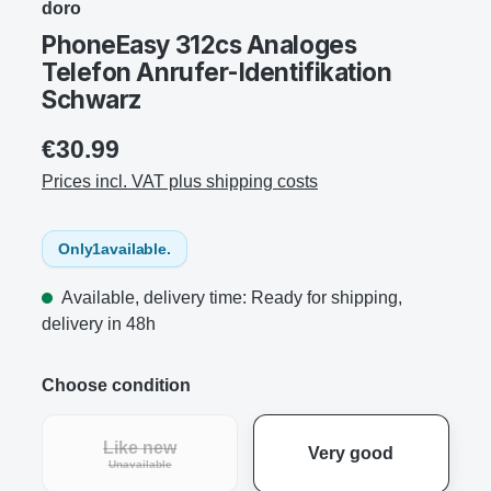
doro
PhoneEasy 312cs Analoges
Telefon Anrufer-Identifikation
Schwarz
€30.99
Prices incl. VAT plus shipping costs
Only
1
available.
Available, delivery time: Ready for shipping,
delivery in 48h
Choose condition
Like new
Very good
(This option is currently unavailable.)
Unavailable