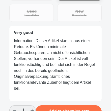
Used
New
(This option is currently unavailable.)
(This option is curre
Unavailable
Unavailable
Very good
Information: Dieser Artikel stammt aus einer
Retoure. Es können minimale
Gebrauchsspuren, an nicht offensichtlichen
Stellen, vorhanden sein. Der Artikel ist voll
funktionstüchtig und befindet sich in der Regel
noch in der, bereits geöffneten,
Originalverpackung. Sämtliches
funktionsrelevante Zubehör liegt dem Artikel
bei.
Product Quantity: Enter the desired amount