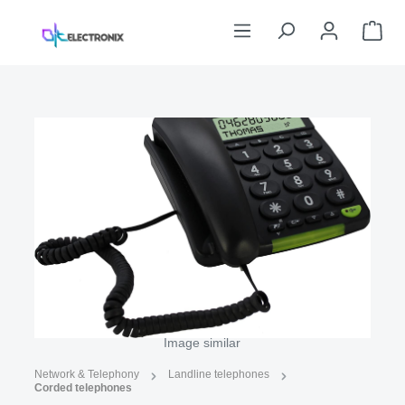
Skip to main content
Sho
Skip image gallery
Image similar
Network & Telephony
Landline telephones
Corded telephones