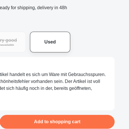
eady for shipping, delivery in 48h
ry good
Used
navailable
rtikel handelt es sich um Ware mit Gebrauchsspuren.
nheitsfehler vorhanden sein. Der Artikel ist voll
et sich häufig noch in der, bereits geöffneten,
nter the desired amount or use the buttons
Add to shopping cart