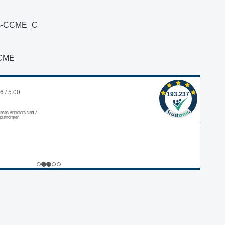
G-CCME_C
CME