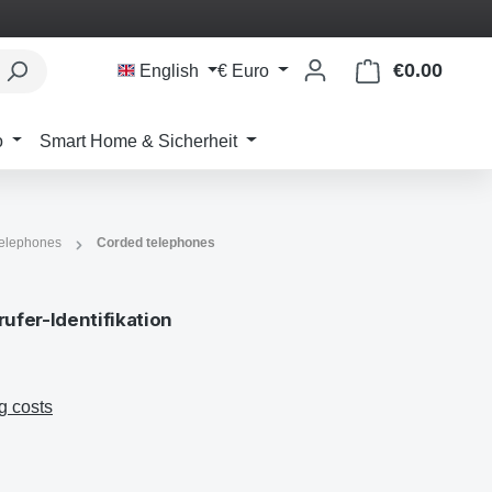
€0.00
Shoppi
English
€
Euro
o
Smart Home & Sicherheit
telephones
Corded telephones
ufer-Identifikation
g costs