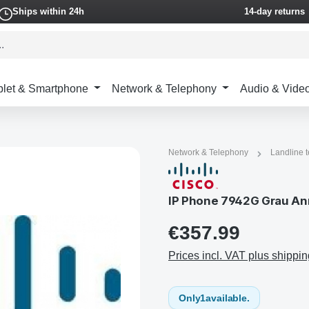
Ships within 24h
14-day returns
blet & Smartphone
Network & Telephony
Audio & Vide
Network & Telephony
Landline 
IP Phone 7942G Grau Anr
€357.99
Prices incl. VAT plus shippin
Only
1
available.