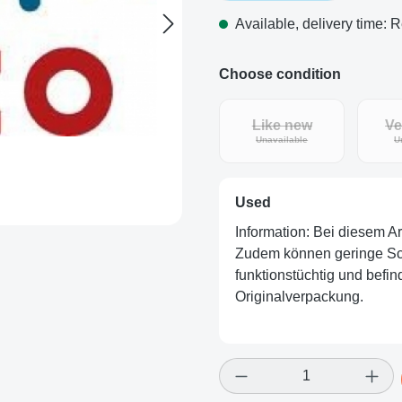
Available, delivery time: R
Choose condition
Like new
Ve
Unavailable
U
Used
Information: Bei diesem A
Zudem können geringe Schö
funktionstüchtig und befind
Originalverpackung.
Product Quantity: E