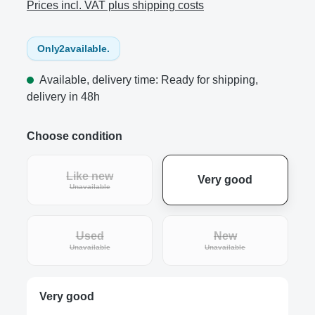
Prices incl. VAT plus shipping costs
Only
2
available.
Available, delivery time: Ready for shipping,
delivery in 48h
Choose condition
Like new
Very good
(This option is currently unavailable.)
Unavailable
Used
New
(This option is currently unavailable.)
(This option is curre
Unavailable
Unavailable
Very good