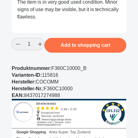
The item is in very good used condition. Minor
signs of use may be visible, but it is technically
flawless.
Product Quantity: Enter the desired amount
Add to shopping cart
Produktnummer:
F360C10000_B
Varianten-ID:
115816
Hersteller:
COCOMM
Hersteller-Nr.:
F360C10000
EAN:
8437017274988