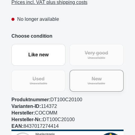
Prices incl. VAT plus shipping costs
No longer available
Choose condition
Very good
Like new
(This option is curre
Unavailable
Used
New
(This option is currently unavailable.)
(This option is curre
Unavailable
Unavailable
Produktnummer:
DT100C20100
Varianten-ID:
114372
Hersteller:
COCOMM
Hersteller-Nr.:
DT100C20100
EAN:
8437017274414