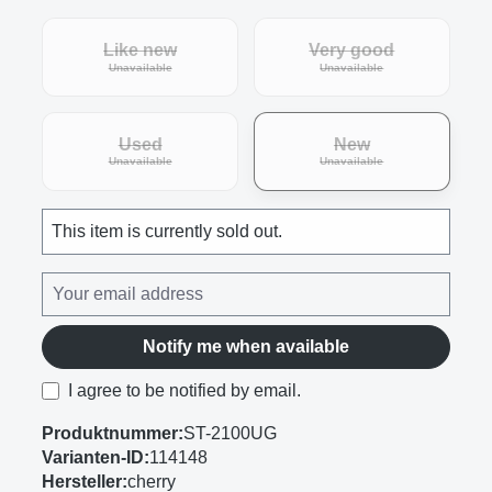
Like new
Very good
(This option is currently unavailable.)
(This option is curre
Unavailable
Unavailable
Used
New
(This option is currently unavailable.)
(This option is curre
Unavailable
Unavailable
This item is currently sold out.
Notify me when available
I agree to be notified by email.
Produktnummer:
ST-2100UG
Varianten-ID:
114148
Hersteller:
cherry