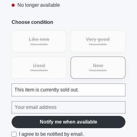
No longer available
Choose condition
Like new
Very good
(This option is currently unavailable.)
(This option is curre
Unavailable
Unavailable
Used
New
(This option is currently unavailable.)
(This option is curre
Unavailable
Unavailable
This item is currently sold out.
Notify me when available
I agree to be notified by email.