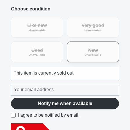
Choose condition
Like new
Very good
(This option is currently unavailable.)
(This option is curre
Unavailable
Unavailable
Used
New
(This option is currently unavailable.)
(This option is curre
Unavailable
Unavailable
This item is currently sold out.
Notify me when available
I agree to be notified by email.