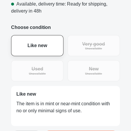
Available, delivery time: Ready for shipping,
delivery in 48h
Choose condition
Very good
Like new
(This option is curre
Unavailable
Used
New
(This option is currently unavailable.)
(This option is curre
Unavailable
Unavailable
Like new
The item is in mint or near-mint condition with
no or only minimal signs of use.