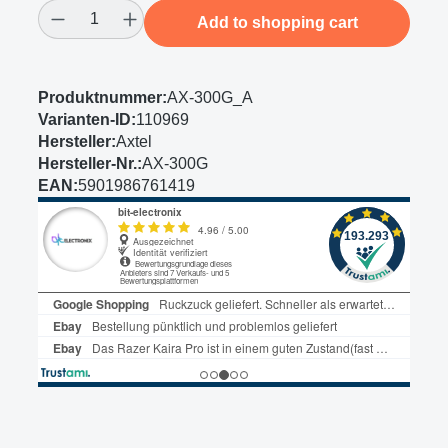
Product Quantity: Enter the desired amount
Add to shopping cart
Produktnummer:
AX-300G_A
Varianten-ID:
110969
Hersteller:
Axtel
Hersteller-Nr.:
AX-300G
EAN:
5901986761419