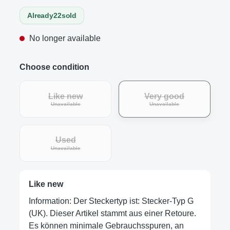
Already
22
sold
No longer available
Choose condition
Like new
Very good
Unavailable
Unavailable
Used
Unavailable
Like new
Information: Der Steckertyp ist: Stecker-Typ G
(UK). Dieser Artikel stammt aus einer Retoure.
Es können minimale Gebrauchsspuren, an