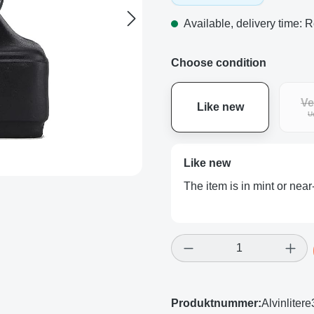
Available, delivery time: R
Choose condition
Ve
Like new
U
Like new
The item is in mint or near
Product Quantity: E
Produktnummer:
Alvinlite