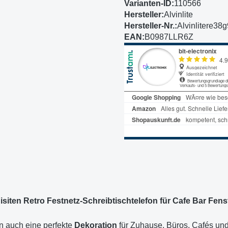
Varianten-ID:
110566
Hersteller:
Alvinlite
Hersteller-Nr.:
Alvinlitere38
EAN:
B0987LLR6Z
isiten Retro Festnetz-Schreibtischtelefon für Cafe Bar Fen
rn auch eine perfekte
Dekoration
für Zuhause, Büros, Cafés und