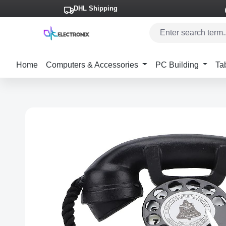
DHL Shipping
p to main content
Skip to search
Skip to main navigation
Home
Computers & Accessories
PC Building
Ta
Skip image gallery