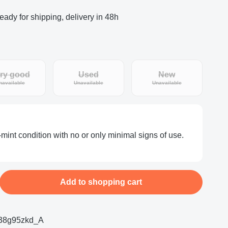
eady for shipping, delivery in 48h
ry good
Used
New
(This option is currently unavailable.)
(This option is currently unavailable.)
(This option is curr
navailable
Unavailable
Unavailable
-mint condition with no or only minimal signs of use.
nter the desired amount or use the buttons
Add to shopping cart
re38g95zkd_A