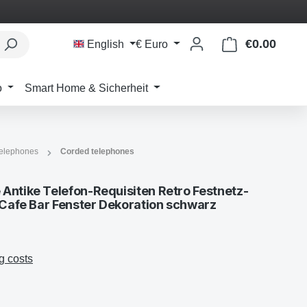
€0.00
Shoppi
English
€
Euro
o
Smart Home & Sicherheit
telephones
Corded telephones
Antike Telefon-Requisiten Retro Festnetz-
 Cafe Bar Fenster Dekoration schwarz
g costs