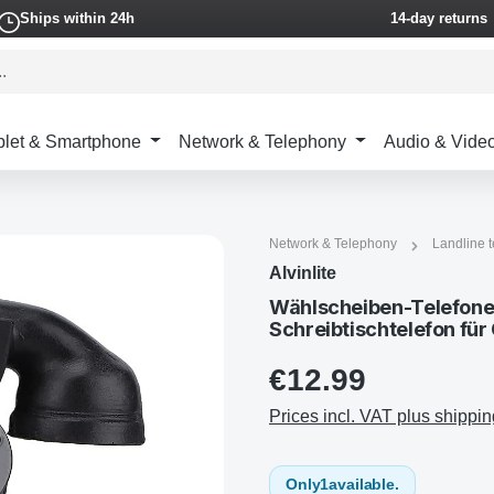
Ships within 24h
14-day returns
blet & Smartphone
Network & Telephony
Audio & Vide
Network & Telephony
Landline 
Alvinlite
Wählscheiben-Telefone 
Schreibtischtelefon für
€12.99
Prices incl. VAT plus shippin
Only
1
available.