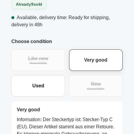
Already
9
sold
Available, delivery time: Ready for shipping,
delivery in 48h
Choose condition
Like new
Very good
(This option is currently unavailable.)
Unavailable
New
Used
(This option is curre
Unavailable
Very good
Information: Der Steckertyp ist: Stecker-Typ C
(EU). Dieser Artikel stammt aus einer Retoure.
Es können minimale Gebrauchsspuren, an