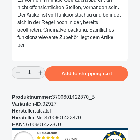
nicht offensichtlichen Stellen, vorhanden sein.
Der Artikel ist voll funktionstüchtig und befindet
sich in der Regel noch in der, bereits
geöffneten, Originalverpackung. Sämtliches
funktionsrelevante Zubehör liegt dem Artikel
bei.
Product Quantity: Enter the desired amount
Add to shopping cart
Produktnummer:
3700601422870_B
Varianten-ID:
92917
Hersteller:
alcatel
Hersteller-Nr.:
3700601422870
EAN:
3700601422870