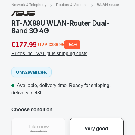
Network & Telephony
Routers & Modems
WLAN router
RT-AX88U WLAN-Router Dual-
Band 3G 4G
€177.99
UVP €389.95
-54%
Prices incl. VAT plus shipping costs
Only
2
available.
Available, delivery time: Ready for shipping,
delivery in 48h
Choose condition
Like new
Very good
Unavailable