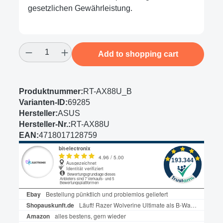
gesetzlichen Gewährleistung.
Product Quantity: Enter the desired amount
Add to shopping cart
Produktnummer:
RT-AX88U_B
Varianten-ID:
69285
Hersteller:
ASUS
Hersteller-Nr.:
RT-AX88U
EAN:
4718017128759