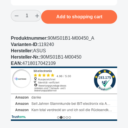
Product Quantity: Enter the desired amount
Add to shopping cart
Produktnummer:
90MS01B1-M00450_A
Varianten-ID:
119240
Hersteller:
ASUS
Hersteller-Nr.:
90MS01B1-M00450
EAN:
4718017042109