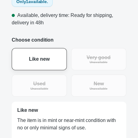
Only
1
available.
Available, delivery time: Ready for shipping,
delivery in 48h
Choose condition
Very good
Like new
(This option is curre
Unavailable
Used
New
(This option is currently unavailable.)
(This option is curre
Unavailable
Unavailable
Like new
The item is in mint or near-mint condition with
no or only minimal signs of use.