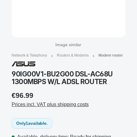
Image similar
Network & Telephony
Routers & Modems
Modem router
90IG00V1-BU2G00 DSL-AC68U
1300MBPS W/L ADSL ROUTER
€96.99
Prices incl. VAT plus shipping costs
Only
1
available.
Available, delivery time: Ready for shipping,