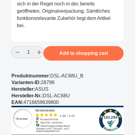
sich in der Regel noch in der, bereits
geöffneten, Originalverpackung. Sämtliches
funktionsrelevante Zubehör liegt dem Artikel
bei.
Product Quantity: Enter the desired amount
Add to shopping cart
Produktnummer:
DSL-AC68U_B
Varianten-ID:
28796
Hersteller:
ASUS
Hersteller-Nr.:
DSL-AC68U
EAN:
4716659639800