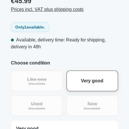
€45.99
Prices incl. VAT plus shipping costs
Only
1
available.
Available, delivery time: Ready for shipping,
delivery in 48h
Choose condition
Like new
Very good
(This option is currently unavailable.)
Unavailable
Used
New
(This option is currently unavailable.)
(This option is curre
Unavailable
Unavailable
Very good