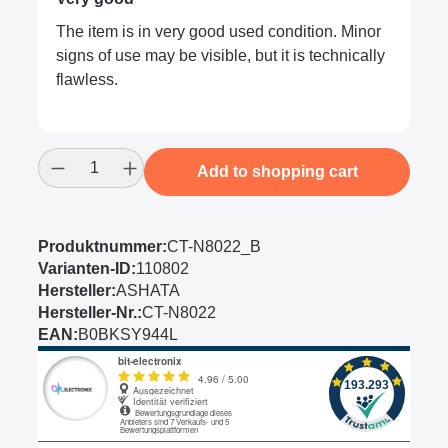
The item is in very good used condition. Minor
signs of use may be visible, but it is technically
flawless.
Product Quantity: Enter the desired amount
Add to shopping cart
Produktnummer:
CT-N8022_B
Varianten-ID:
110802
Hersteller:
ASHATA
Hersteller-Nr.:
CT-N8022
EAN:
B0BKSY944L