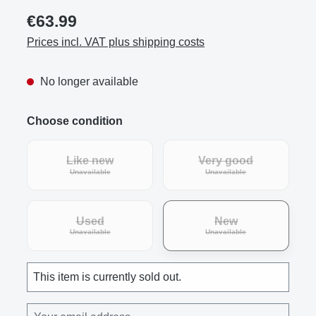
€63.99
Prices incl. VAT plus shipping costs
No longer available
Choose condition
Like new
Very good
(This option is currently unavailable.)
(This option is curre
Unavailable
Unavailable
Used
New
(This option is currently unavailable.)
(This option is curre
Unavailable
Unavailable
This item is currently sold out.