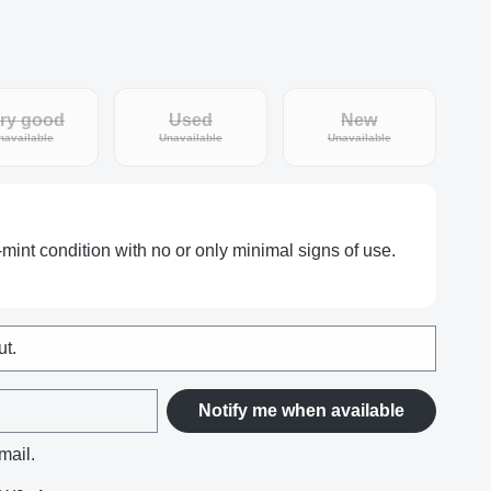
ry good
Used
New
tly unavailable.)
(This option is currently unavailable.)
(This option is currently unavailable.)
(This option is curr
navailable
Unavailable
Unavailable
-mint condition with no or only minimal signs of use.
ut.
Notify me when available
mail.