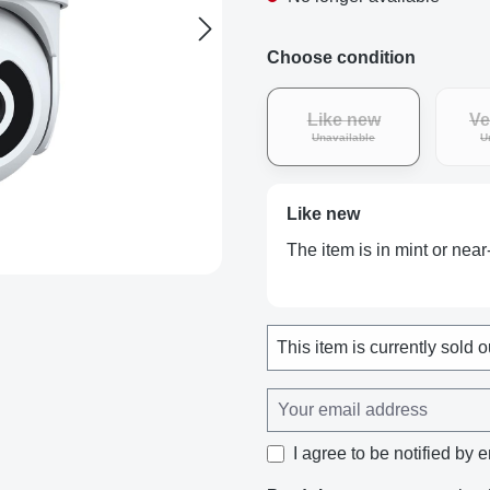
Choose condition
Like new
Ve
(This option is curren
Unavailable
U
Like new
The item is in mint or near
This item is currently sold o
I agree to be notified by e