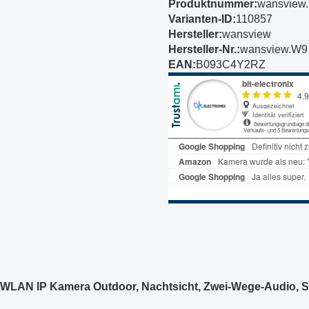
Produktnummer:
wansview
Varianten-ID:
110857
Hersteller:
wansview
Hersteller-Nr.:
wansview.W9
EAN:
B093C4Y2RZ
N IP Kamera Outdoor, Nachtsicht, Zwei-Wege-Audio, SD-K