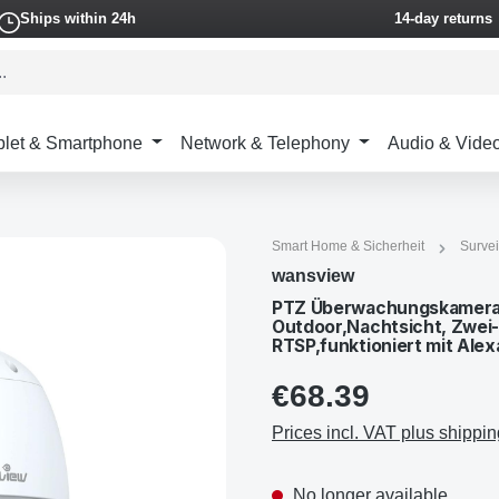
Ships within 24h
14-day returns
blet & Smartphone
Network & Telephony
Audio & Vide
Smart Home & Sicherheit
Survei
wansview
PTZ Überwachungskamera
Outdoor,Nachtsicht, Zwei
RTSP,funktioniert mit Ale
€68.39
Prices incl. VAT plus shippin
No longer available