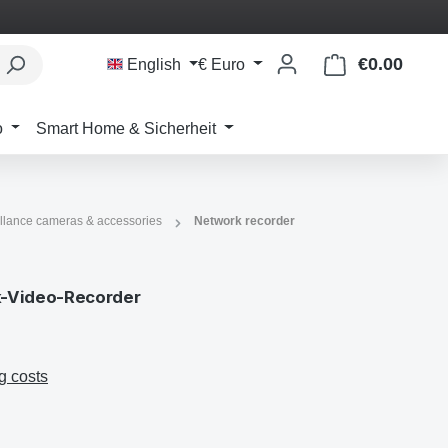
€0.00
Shoppi
English
€
Euro
o
Smart Home & Sicherheit
llance cameras & accessories
Network recorder
k-Video-Recorder
g costs