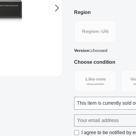
Region
Region: UN
Version:
choosed
Choose condition
Like new
Ve
(This option is curren
Unavailable
U
This item is currently sold o
I agree to be notified by e