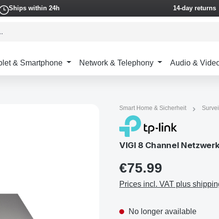
Ships within 24h
14-day returns
blet & Smartphone
Network & Telephony
Audio & Vide
Smart Home & Sicherheit
Survei
VIGI 8 Channel Netzwer
€75.99
Prices incl. VAT plus shippin
No longer available