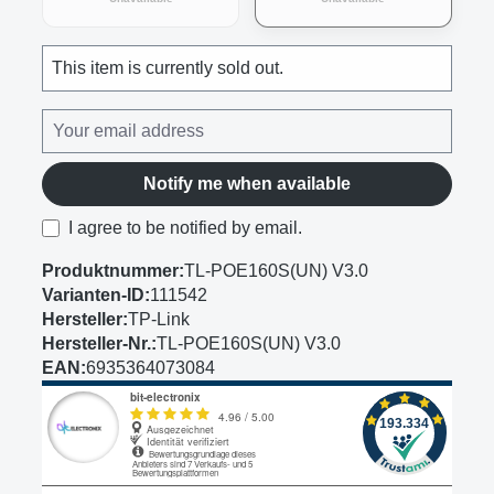
(This option is currently unavailable.)
(This option is curre
This item is currently sold out.
Notify me when available
I agree to be notified by email.
Produktnummer:
TL-POE160S(UN) V3.0
Varianten-ID:
111542
Hersteller:
TP-Link
Hersteller-Nr.:
TL-POE160S(UN) V3.0
EAN:
6935364073084