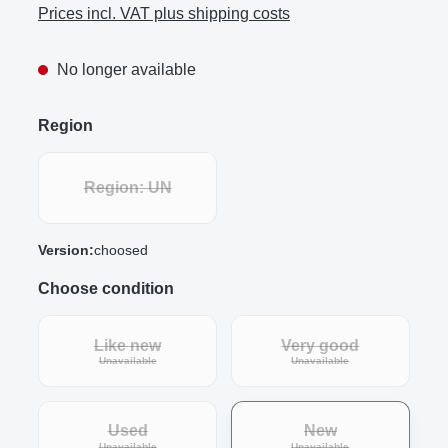
Prices incl. VAT plus shipping costs
No longer available
Region
Region: UN
Version:
choosed
Choose condition
Like new
Very good
(This option is currently unavailable.)
(This option is curre
Unavailable
Unavailable
Used
New
Unavailable
Unavailable