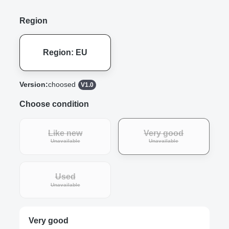
Region
Region: EU
Version:
choosed
V1.0
Choose condition
Like new
Very good
Unavailable
Unavailable
Used
Unavailable
Very good