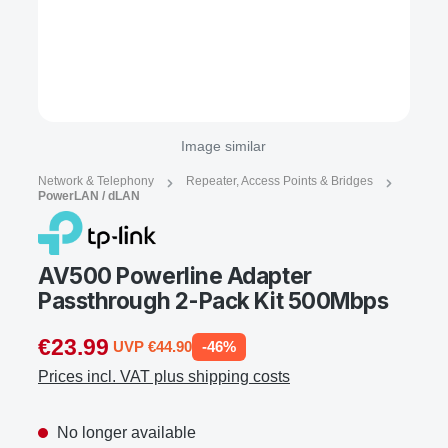
Image similar
Network & Telephony
Repeater, Access Points & Bridges
PowerLAN / dLAN
AV500 Powerline Adapter
Passthrough 2-Pack Kit 500Mbps
€23.99
UVP €44.90
-46%
Prices incl. VAT plus shipping costs
No longer available