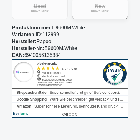
Used
New
(This option is currently unavailable.)
(This option is curre
Unavailable
Unavailable
Produktnummer:
E9600M.White
Varianten-ID:
112999
Hersteller:
Rapoo
Hersteller-Nr.:
E9600M.White
EAN:
6940056135384