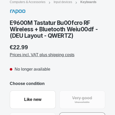
Computers & Accessories
Input devices
Keyboards
E9600M Tastatur Bu00fcro RF
Wireless + Bluetooth Weiu00df -
(DEU Layout - QWERTZ)
€22.99
Prices incl. VAT plus shipping costs
No longer available
Choose condition
Very good
Like new
(This option is curre
Unavailable