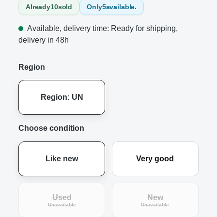
Already
10
sold
Only
5
available.
Available, delivery time: Ready for shipping,
delivery in 48h
Region
Region: UN
Choose condition
Like new
Very good
Used
New
(This option is currently unavailable.)
(This option is curre
Unavailable
Unavailable