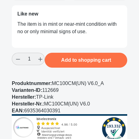
Like new
The item is in mint or near-mint condition with
no or only minimal signs of use.
Product Quantity: Enter the desired amount
Add to shopping cart
Produktnummer:
MC100CM(UN) V6.0_A
Varianten-ID:
112669
Hersteller:
TP-Link
Hersteller-Nr.:
MC100CM(UN) V6.0
EAN:
6935364030391