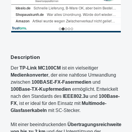
Description
Der
TP-Link MC100CM
ist ein vielseitiger
Medienkonverter
, der eine nahtlose Umwandlung
zwischen
100BASE-FX-Fasermedien
und
100Base-TX-Kupfermedien
ermöglicht. Entwickelt
nach den Standards des
IEEE802.3u
und
100Base-
FX
, ist er ideal für den Einsatz mit
Multimode-
Glasfaserkabeln
mit SC-Stecker.
Mit einer beeindruckenden
Übertragungsreichweite
von bis zu 2 km
und der Unterstützung der