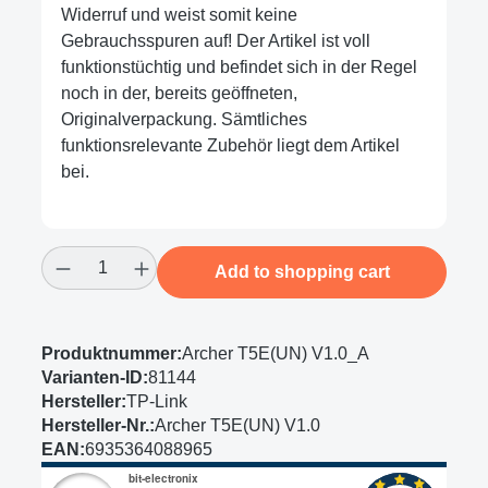
Widerruf und weist somit keine
Gebrauchsspuren auf! Der Artikel ist voll
funktionstüchtig und befindet sich in der Regel
noch in der, bereits geöffneten,
Originalverpackung. Sämtliches
funktionsrelevante Zubehör liegt dem Artikel
bei.
Product Quantity: Enter the desired amount
Add to shopping cart
Produktnummer:
Archer T5E(UN) V1.0_A
Varianten-ID:
81144
Hersteller:
TP-Link
Hersteller-Nr.:
Archer T5E(UN) V1.0
EAN:
6935364088965