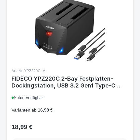
Art.-Nr. YPZ220C_A
FIDECO YPZ220C 2-Bay Festplatten-
Dockingstation, USB 3.2 Gen1 Type-C
Anschluss, SATA 2,5 & 3,5 Zoll HDD/SSD,
Sofort verfügbar
Offline-Klonfunktion, UASP
Varianten ab
16,99 €
18,99 €
Regulärer Preis:
Details