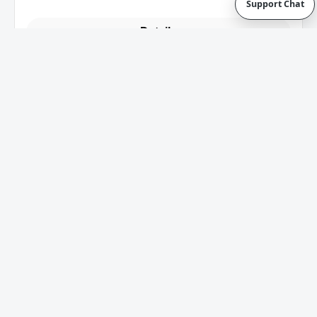
1
2
Seite
Seite
Service-Hotline
Rechtstexte
Häufige Fragen & Kontakt
Vertrag widerrufen
Alle Preise inkl. gesetzl. Mehrwertsteuer zzgl.
Versandkosten
und ggf. Nachnahmegebühren, wenn nicht