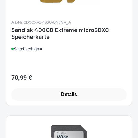
Art.-Nr. SDSQXA1-400G-GN6MA_A
Sandisk 400GB Extreme microSDXC
Speicherkarte
Sofort verfügbar
70,99 €
Regulärer Preis:
Details