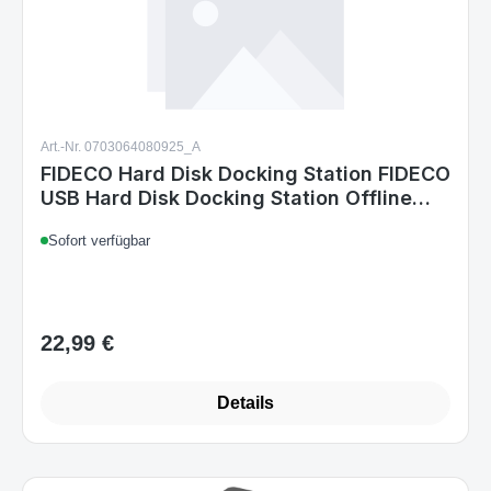
Art.-Nr. 0703064080925_A
FIDECO Hard Disk Docking Station FIDECO
USB Hard Disk Docking Station Offline
cloning function for 2.5 inch & 3.5 inch
Sofort verfügbar
HDD SSD SATA supports TF & SD card
22,99 €
Regulärer Preis:
Details