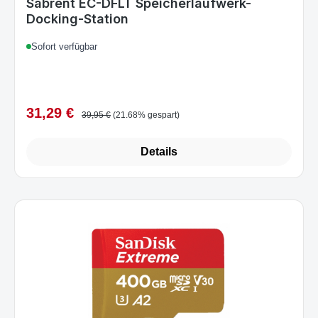
31,29 €
Verkaufspreis:
Regulärer Preis:
39,95 €
(21.68% gespart)
Details