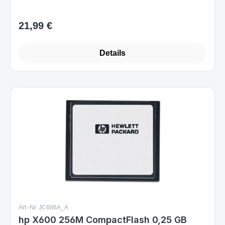
Details
Art.-Nr. JC686A_A
hp X600 256M CompactFlash 0,25 GB
Kompaktflash
Sofort verfügbar