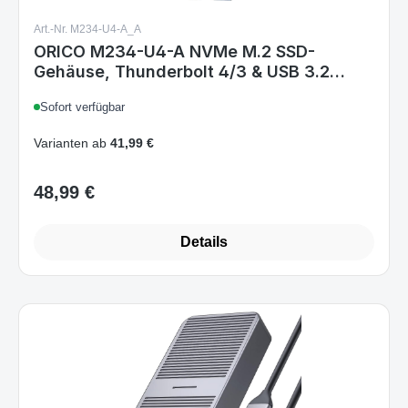
Gehäuse, Thunderbolt 4/3 & USB 3.2
(40Gbps) ASM2464PD, Aluminium, PCIe
Sofort verfügbar
2280 M-Key/B+M, bis 2800 MB/s, Grau
Varianten ab
41,99 €
48,99 €
Regulärer Preis:
Details