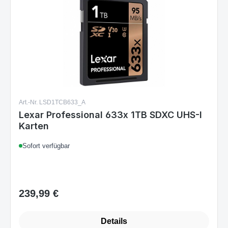
Art.-Nr. LSD1TCB633_A
Lexar Professional 633x 1TB SDXC UHS-I
Karten
Sofort verfügbar
239,99 €
Regulärer Preis:
Details