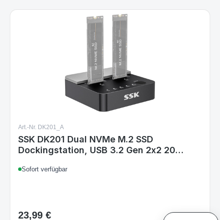
Art.-Nr. DK201_A
SSK DK201 Dual NVMe M.2 SSD
Dockingstation, USB 3.2 Gen 2x2 20
Gbit/s, 2-Bay, NVMe-Kloner, werkzeuglos,
Sofort verfügbar
M-Key & B+M, inkl. USB-C & USB-A Kabel,
schwarz
23,99 €
Regulärer Preis:
Support Chat
Details