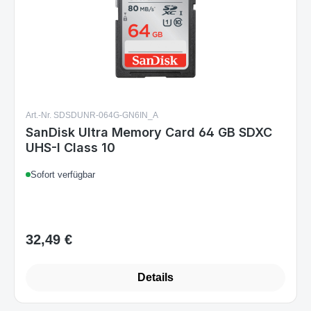
Art.-Nr. SDSDUNR-064G-GN6IN_A
SanDisk Ultra Memory Card 64 GB SDXC
UHS-I Class 10
Sofort verfügbar
32,49 €
Regulärer Preis:
Details