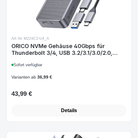
Art.-Nr. M224C3-U4_A
ORICO NVMe Gehäuse 40Gbps für
Thunderbolt 3/4, USB 3.2/3.1/3.0/2.0,
USB-C, USB4 M.2 NVMe-Gehäuse für PCIe
Sofort verfügbar
2280 M-Key (B+M Key) SSD, Aluminium
M2 SSD Adapter bis zu 2700 MB/s-
Varianten ab
36,99 €
M224GY 40Gbps Grau
43,99 €
Regulärer Preis:
Details