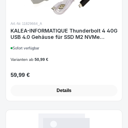
Art.-Nr. 11829664_A
KALEA-INFORMATIQUE Thunderbolt 4 40G
USB 4.0 Gehäuse für SSD M2 NVMe
Robuste stoßfeste Struktur aus Aluminium
Sofort verfügbar
mit abnehmbarem Lüfter
Varianten ab
50,99 €
59,99 €
Regulärer Preis:
Details