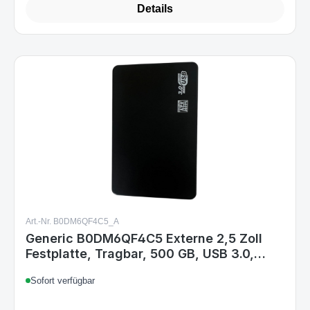
Art.-Nr. B0DM6QF4C5_A
Generic B0DM6QF4C5 Externe 2,5 Zoll
Festplatte, Tragbar, 500 GB, USB 3.0,
Ultradünn, Schwarz
Sofort verfügbar
21,99 €
Regulärer Preis: