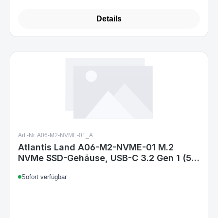
Art.-Nr. A06-M2-NVME-01_A
Atlantis Land A06-M2-NVME-01 M.2
NVMe SSD-Gehäuse, USB-C 3.2 Gen 1 (5
Gbit/s), Aluminium, Schwarz, für
Sofort verfügbar
30/42/60/80 mm
12,99 €
Regulärer Preis:
Details