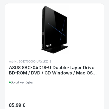
Art.-Nr. 90-DT00000-UAY1KZ_B
ASUS SBC-04D1S-U Double-Layer Drive
BD-ROM / DVD / CD Windows / Mac OS
schwarz
Sofort verfügbar
85,99 €
Regulärer Preis:
Details