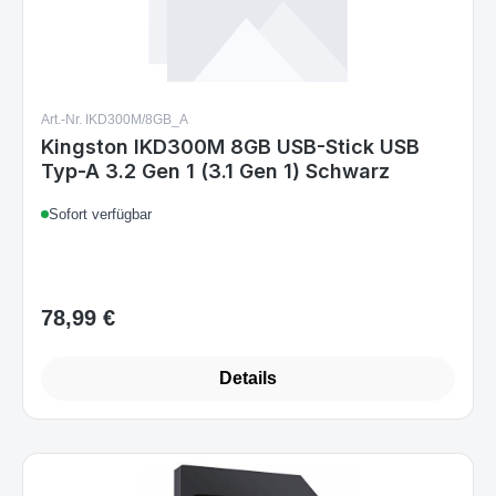
Art.-Nr. IKD300M/8GB_A
Kingston IKD300M 8GB USB-Stick USB
Typ-A 3.2 Gen 1 (3.1 Gen 1) Schwarz
Sofort verfügbar
78,99 €
Regulärer Preis:
Details