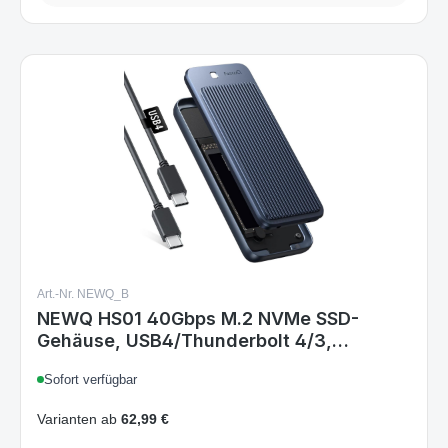
Art.-Nr. NEWQ_B
NEWQ HS01 40Gbps M.2 NVMe SSD-
Gehäuse, USB4/Thunderbolt 4/3,
werkzeuglos, 2230-2280 kompatibel,
Sofort verfügbar
Aluminium-Kühlkörper, Blau, für Mac Mini
M4/Pro, M1/M2 Pro/Max
Varianten ab
62,99 €
66,99 €
Regulärer Preis: