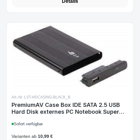
Art.-Nr. LST-HDCASING-BLACK_B
PremiumAV Case Box IDE SATA 2.5 USB
Hard Disk externes PC Notebook Super
Slim
Sofort verfügbar
Varianten ab
10,99 €
14,99 €
Regulärer Preis: