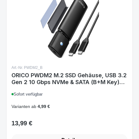
Art.-Nr. PWDM2_B
ORICO PWDM2 M.2 SSD Gehäuse, USB 3.2
Gen 2 10 Gbps NVMe & SATA (B+M Key)
2230/2242/2260/2280, Aluminium, UASP,
Sofort verfügbar
TRIM, Werkzeuglos, Schwarz
Varianten ab
4,99 €
13,99 €
Regulärer Preis:
Details