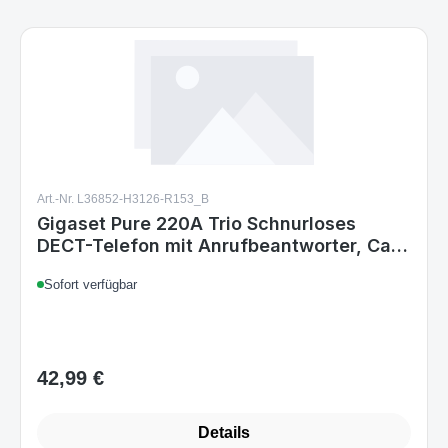
Art.-Nr. L36852-H3126-R153_B
Gigaset Pure 220A Trio Schnurloses
DECT-Telefon mit Anrufbeantworter, Call-
Block-Taste, Freisprechfunktion, 80
Sofort verfügbar
Kontakte, Anthrazit/Schwarz
42,99 €
Regulärer Preis:
Details