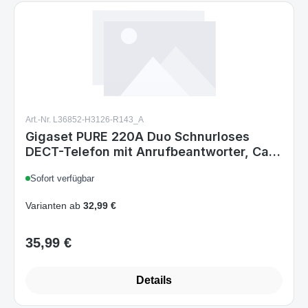
Art.-Nr. L36852-H3126-R143_A
Gigaset PURE 220A Duo Schnurloses
DECT-Telefon mit Anrufbeantworter, Call-
Block-Taste, Freisprechfunktion, 80
Sofort verfügbar
Kontakte, Anthrazit Schwarz
Varianten ab
32,99 €
35,99 €
Regulärer Preis:
Details