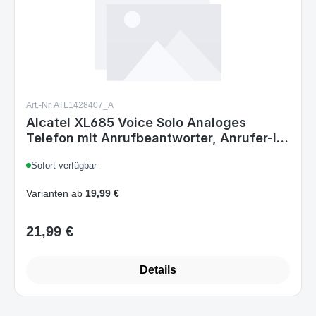
Art.-Nr. ATL1428407_A
Alcatel XL685 Voice Solo Analoges
Telefon mit Anrufbeantworter, Anrufer-ID,
Freisprechen, Schwarz
Sofort verfügbar
Varianten ab
19,99 €
21,99 €
Regulärer Preis:
Details