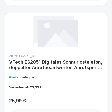
Art.-Nr. ES2051_B
VTech ES2051 Digitales Schnurlostelefon,
doppelter Anrufbeantworter, Anrufsperre,
Freisprechfunktion
Sofort verfügbar
Varianten ab
23,99 €
25,99 €
Regulärer Preis: