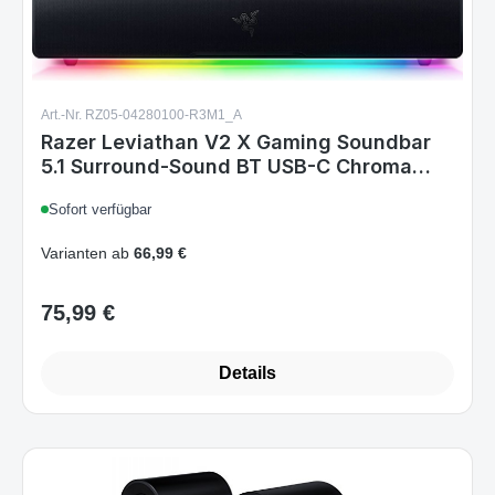
Art.-Nr. RZ05-04280100-R3M1_A
Razer Leviathan V2 X Gaming Soundbar
5.1 Surround-Sound BT USB-C Chroma
RGB for PC Black
Sofort verfügbar
Varianten ab
66,99 €
75,99 €
Regulärer Preis:
Details