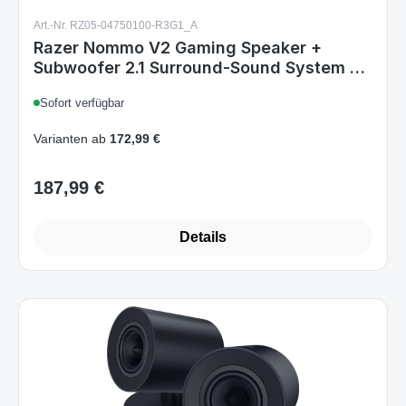
Art.-Nr. RZ05-04750100-R3G1_A
Razer Nommo V2 Gaming Speaker +
Subwoofer 2.1 Surround-Sound System BT
USB for PC RGB Black EU
Sofort verfügbar
Varianten ab
172,99 €
187,99 €
Regulärer Preis:
Details