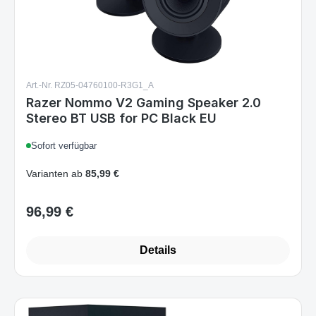
Art.-Nr. RZ05-04760100-R3G1_A
Razer Nommo V2 Gaming Speaker 2.0
Stereo BT USB for PC Black EU
Sofort verfügbar
Varianten ab
85,99 €
96,99 €
Regulärer Preis:
Details