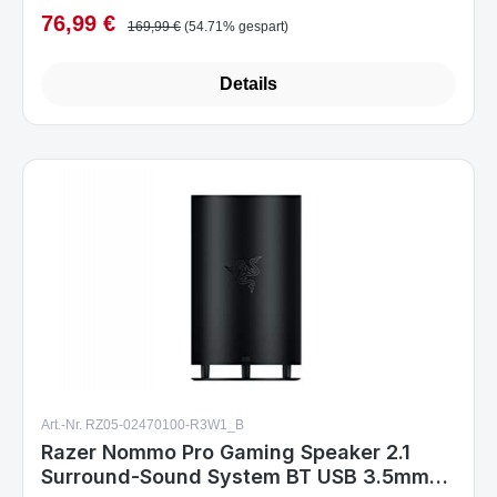
76,99 €
Verkaufspreis:
Regulärer Preis:
169,99 €
(54.71% gespart)
Details
Art.-Nr. RZ05-02470100-R3W1_B
Razer Nommo Pro Gaming Speaker 2.1
Surround-Sound System BT USB 3.5mm