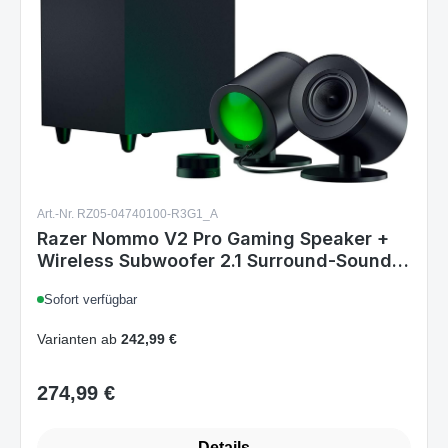
Art.-Nr. RZ05-04740100-R3G1_A
Razer Nommo V2 Pro Gaming Speaker +
Wireless Subwoofer 2.1 Surround-Sound
System BT USB for PC RGB Black EU
Sofort verfügbar
Varianten ab
242,99 €
274,99 €
Regulärer Preis:
Details