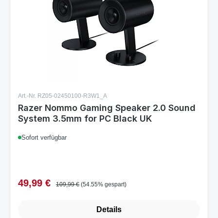
Art.-Nr. RZ05-02450100-R3W1_A
Razer Nommo Gaming Speaker 2.0 Sound
System 3.5mm for PC Black UK
Sofort verfügbar
49,99 €
Verkaufspreis:
Regulärer Preis:
109,99 €
(54.55% gespart)
Details