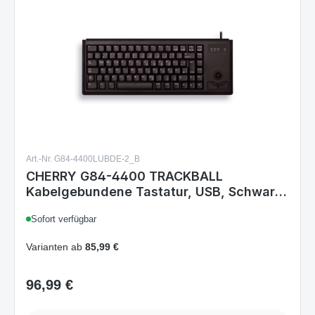
Art.-Nr. G84-4400LUBDE-2_B
CHERRY G84-4400 TRACKBALL
Kabelgebundene Tastatur, USB, Schwarz
- (DEU Layout - QWERTZ)
Sofort verfügbar
Varianten ab
85,99 €
96,99 €
Regulärer Preis:
Details