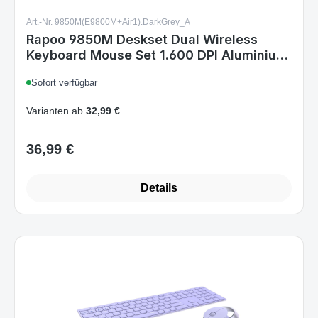
Keyboard Mouse Set 1.600 DPI Aluminium
Dark Grey DE Layout
Sofort verfügbar
Varianten ab
32,99 €
36,99 €
Regulärer Preis:
Details