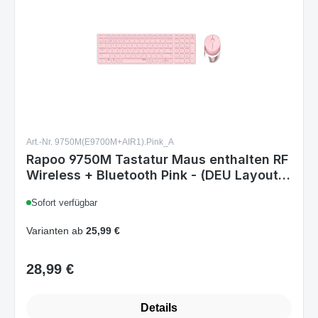
Art.-Nr. 9750M(E9700M+AIR1).Pink_A
Rapoo 9750M Tastatur Maus enthalten RF
Wireless + Bluetooth Pink - (DEU Layout -
QWERTZ)
Sofort verfügbar
Varianten ab
25,99 €
28,99 €
Regulärer Preis:
Details