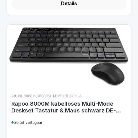
Art.-Nr. 8000M(K8000M+M160).BLACK_A
Rapoo 8000M kabelloses Multi-Mode
Deskset Tastatur & Maus schwarz DE-
Layout
Sofort verfügbar
11,99 €
Regulärer Preis: