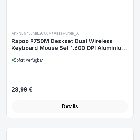
Art.-Nr. 9750M(E9700M+Air1).Purple_A
Rapoo 9750M Deskset Dual Wireless
Keyboard Mouse Set 1.600 DPI Aluminium
Purple DE Layout
Sofort verfügbar
28,99 €
Regulärer Preis:
Details