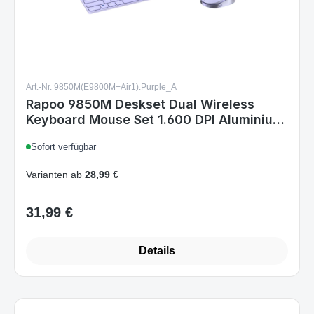
Art.-Nr. 9850M(E9800M+Air1).Purple_A
Rapoo 9850M Deskset Dual Wireless
Keyboard Mouse Set 1.600 DPI Aluminium
Purple DE Layout
Sofort verfügbar
Varianten ab
28,99 €
31,99 €
Regulärer Preis:
Details