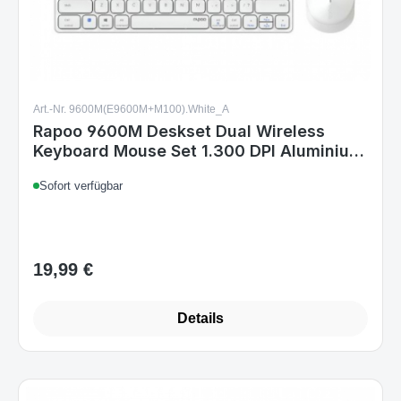
Art.-Nr. 9600M(E9600M+M100).White_A
Rapoo 9600M Deskset Dual Wireless
Keyboard Mouse Set 1.300 DPI Aluminium
White DE Layout
Sofort verfügbar
19,99 €
Regulärer Preis:
Details