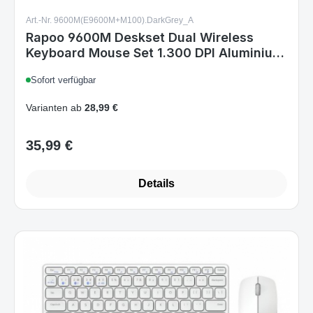
Keyboard Mouse Set 1.300 DPI Aluminium
Dark Grey DE Layout
Sofort verfügbar
Varianten ab
28,99 €
35,99 €
Regulärer Preis:
Details