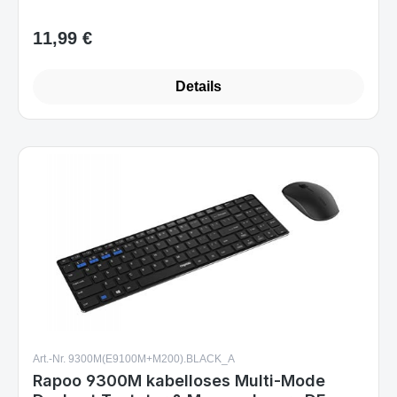
Details
Art.-Nr. 9300M(E9100M+M200).BLACK_A
Rapoo 9300M kabelloses Multi-Mode
Deskset Tastatur & Maus schwarz DE-
Layout
Sofort verfügbar