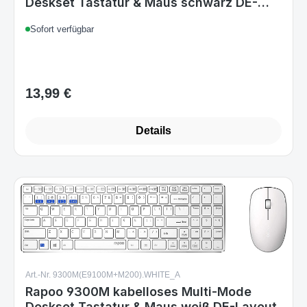
13,99 €
Regulärer Preis:
Details
Art.-Nr. 9300M(E9100M+M200).WHITE_A
Rapoo 9300M kabelloses Multi-Mode
Deskset Tastatur & Maus weiß DE-Layout
Sofort verfügbar