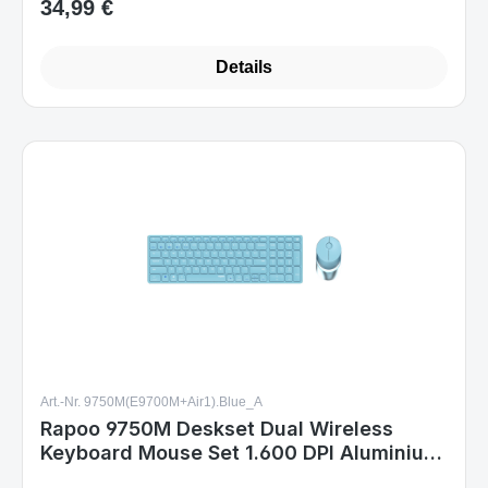
Art.-Nr. 9750M(E9700M+Air1).Blue_A
Rapoo 9750M Deskset Dual Wireless
Keyboard Mouse Set 1.600 DPI Aluminium
Blue DE Layout
Sofort verfügbar