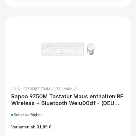
Art.-Nr. 9750M(E9700M+AIR1).White_A
Rapoo 9750M Tastatur Maus enthalten RF
Wireless + Bluetooth Weiu00df - (DEU
Layout - QWERTZ)
Sofort verfügbar
Varianten ab
31,99 €
36,99 €
Regulärer Preis: