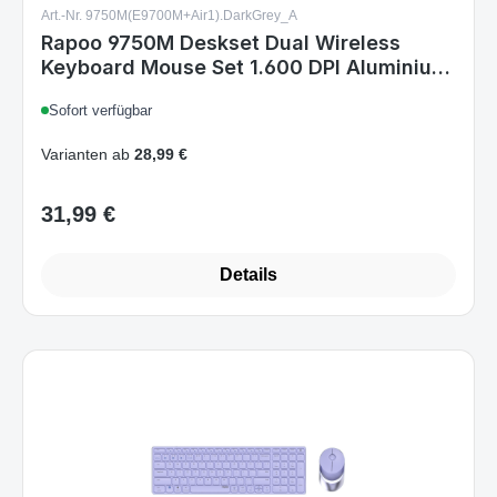
Dark Grey DE Layout
Sofort verfügbar
Varianten ab
28,99 €
31,99 €
Regulärer Preis:
Details