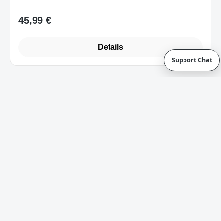
Details
Support Chat
Art.-Nr. RZ85-02740300-B3W1_B
Razer Power Up Gaming Bundle Cynosa
Lite + Viper + Kraken X Lite UK-Layout
Sofort verfügbar