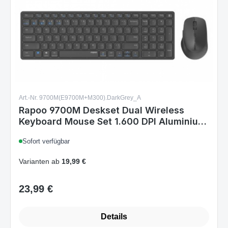
Art.-Nr. 9700M(E9700M+M300).DarkGrey_A
Rapoo 9700M Deskset Dual Wireless
Keyboard Mouse Set 1.600 DPI Aluminium
Dark Grey DE Layout
Sofort verfügbar
Varianten ab
19,99 €
23,99 €
Regulärer Preis:
Details