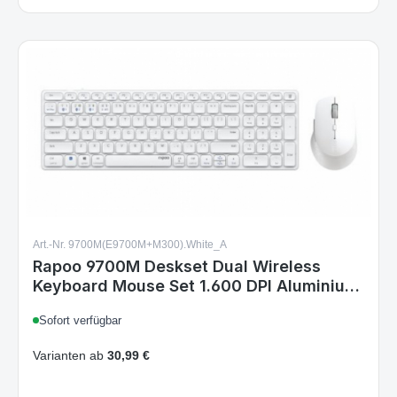
Art.-Nr. 9700M(E9700M+M300).White_A
Rapoo 9700M Deskset Dual Wireless
Keyboard Mouse Set 1.600 DPI Aluminium
White DE Layout
Sofort verfügbar
Varianten ab
30,99 €
34,99 €
Regulärer Preis:
Details