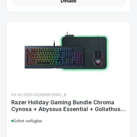
Art.-Nr. RZ85-02260600-B3N1_B
Razer Holiday Gaming Bundle Chroma
Cynosa + Abyssus Essential + Goliathus
NO-Layout
Sofort verfügbar
45,99 €
Regulärer Preis: