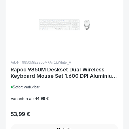
Art.-Nr. 9850M(E9800M+Air1).White_A
Rapoo 9850M Deskset Dual Wireless
Keyboard Mouse Set 1.600 DPI Aluminium
White DE Layout
Sofort verfügbar
Varianten ab
44,99 €
53,99 €
Regulärer Preis:
Details