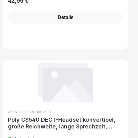
42,99 €
Regulärer Preis:
Details
Art.-Nr. 8G0Z7AA#ABB_B
Poly CS540 DECT-Headset konvertibel,
große Reichweite, lange Sprechzeit,
SoundGuard, Schmalband-/Breitband-