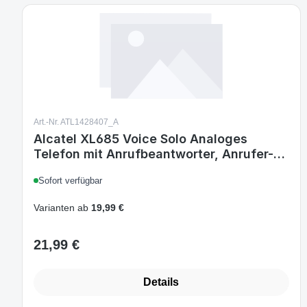
Art.-Nr. ATL1428407_A
Alcatel XL685 Voice Solo Analoges
Telefon mit Anrufbeantworter, Anrufer-
ID, Freisprechen, Schwarz
Sofort verfügbar
Varianten ab
19,99 €
21,99 €
Regulärer Preis:
Details