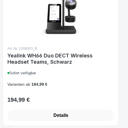
Art.-Nr. 1308003_B
Yealink WH66 Duo DECT Wireless
Headset Teams, Schwarz
Sofort verfügbar
Varianten ab
184,99 €
194,99 €
Regulärer Preis:
Details