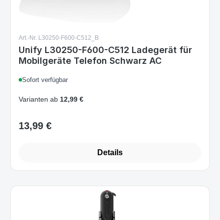
Art.-Nr. L30250-F600-C512_B
Unify L30250-F600-C512 Ladegerät für
Mobilgeräte Telefon Schwarz AC
Sofort verfügbar
Varianten ab
12,99 €
13,99 €
Regulärer Preis:
Details