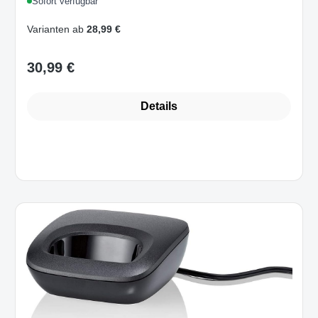
Sofort verfügbar
hörgerätekompatibel, LED-
Taschenlampe, Schwarz
Varianten ab
28,99 €
30,99 €
Regulärer Preis:
Details