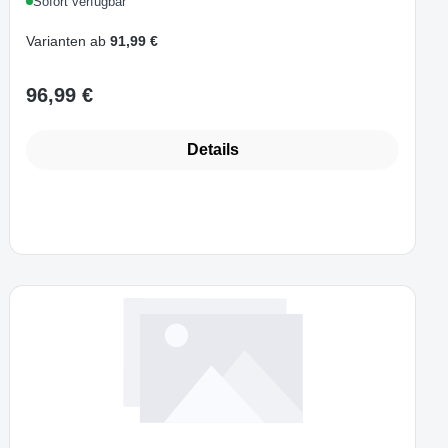
Sofort verfügbar
Audio, EU
Varianten ab
91,99 €
96,99 €
Regulärer Preis:
Details