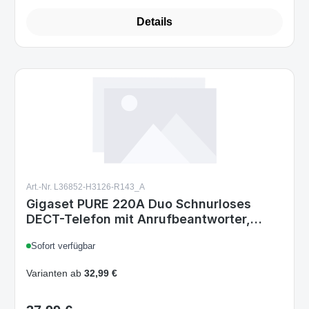
Details
Art.-Nr. L36852-H3126-R143_A
Gigaset PURE 220A Duo Schnurloses
DECT-Telefon mit Anrufbeantworter,
Call-Block-Taste, Freisprechfunktion, 80
Sofort verfügbar
Kontakte, Anthrazit Schwarz
Varianten ab
32,99 €