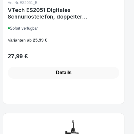
Art.-Nr. ES2051_B
VTech ES2051 Digitales
Schnurlostelefon, doppelter
Anrufbeantworter, Anrufsperre,
Sofort verfügbar
Freisprechfunktion
Varianten ab
25,99 €
27,99 €
Regulärer Preis:
Details