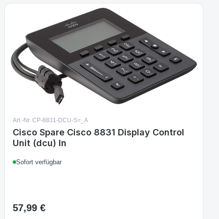
Art.-Nr. CP-8831-DCU-S=_A
Cisco Spare Cisco 8831 Display Control
Unit (dcu) In
Sofort verfügbar
57,99 €
Regulärer Preis: