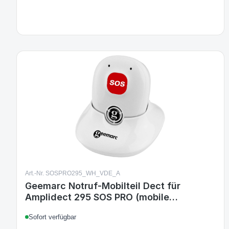
Art.-Nr. SOSPRO295_WH_VDE_A
Geemarc Notruf-Mobilteil Dect für
Amplidect 295 SOS PRO (mobile
Freisprecheinrichtung )
Sofort verfügbar