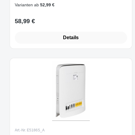
Varianten ab
52,99 €
58,99 €
Regulärer Preis:
Details
Art.-Nr. E5186S_A