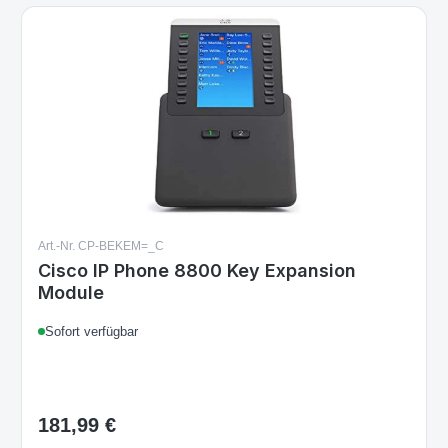
Art.-Nr. CP-BEKEM=_C
Cisco IP Phone 8800 Key Expansion
Module
Sofort verfügbar
181,99 €
Regulärer Preis: