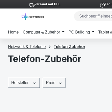
Versand mit DHL
Tägl
m Hauptinhalt springen
Zur Suche springen
Zur Hauptnavigation springen
Home
Computer & Zubehör
PC Building
Tablet
Netzwerk & Telefonie
Telefon-Zubehör
Telefon-Zubehör
Hersteller
Preis