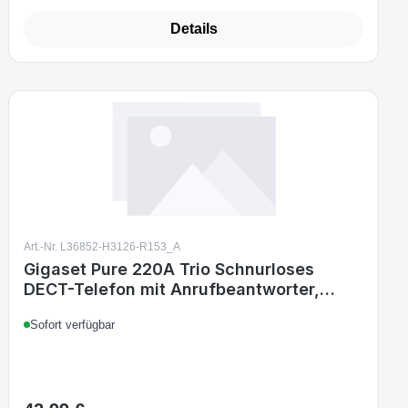
Details
Art.-Nr. L36852-H3126-R153_A
Gigaset Pure 220A Trio Schnurloses
DECT-Telefon mit Anrufbeantworter,
Call-Block-Taste, Freisprechfunktion, 80
Sofort verfügbar
Kontakte, Anthrazit/Schwarz