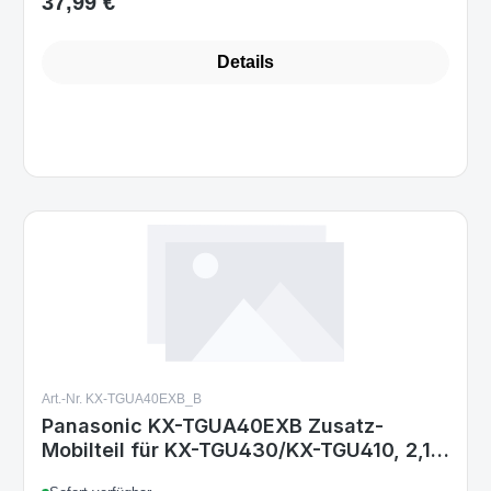
37,99 €
Regulärer Preis:
Details
Art.-Nr. KX-TGUA40EXB_B
Panasonic KX-TGUA40EXB Zusatz-
Mobilteil für KX-TGU430/KX-TGU410, 2,1"
LCD, Favoriten-Taste, extra laut,