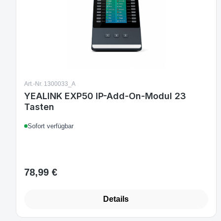
Art.-Nr. 1300033_A
YEALINK EXP50 IP-Add-On-Modul 23
Tasten
Sofort verfügbar
78,99 €
Regulärer Preis:
Details