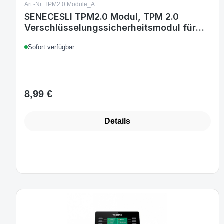
Art.-Nr. TPM2.0 Module_A
SENECESLI TPM2.0 Modul, TPM 2.0
Verschlüsselungssicherheitsmodul für
Gigabyte Motherboard, 12-Pin,
Sofort verfügbar
kompatibel mit Windows 10/11
8,99 €
Regulärer Preis:
Details