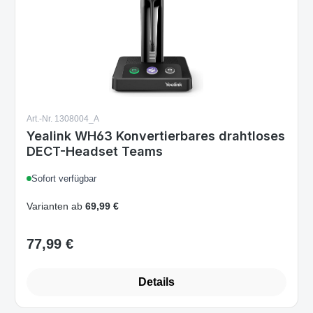
Art.-Nr. 1308004_A
Yealink WH63 Konvertierbares drahtloses
DECT-Headset Teams
Sofort verfügbar
Varianten ab
69,99 €
77,99 €
Regulärer Preis:
Details