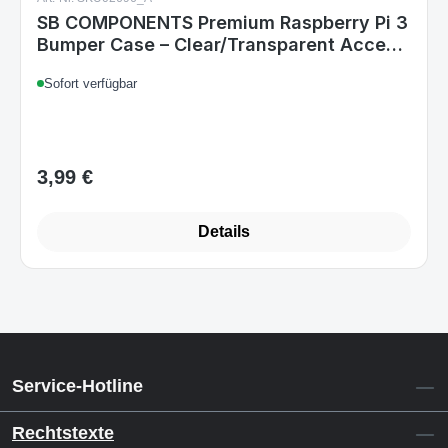
SB COMPONENTS Premium Raspberry Pi 3
Bumper Case – Clear/Transparent Access
to All Ports
Sofort verfügbar
3,99 €
Regulärer Preis:
Details
Service-Hotline
Rechtstexte