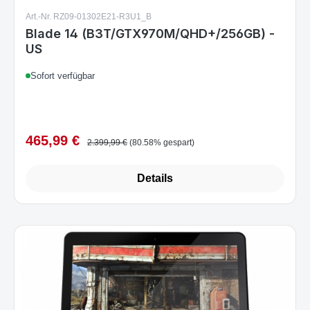
Art.-Nr. RZ09-01302E21-R3U1_B
Blade 14 (B3T/GTX970M/QHD+/256GB) -
US
Sofort verfügbar
465,99 €
Verkaufspreis:
Regulärer Preis:
2.399,99 €
(80.58% gespart)
Details