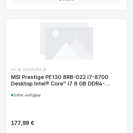
Art.-Nr. 210191254_B
MSI Prestige PE130 8RB-022 i7-8700
Desktop Intel® Core™ i7 8 GB DDR4-
SDRAM 1128 GB HDD+SSD Windows 10
Sofort verfügbar
Home PC
177,99 €
Regulärer Preis: