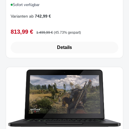
Sofort verfügbar
Varianten ab
742,99 €
813,99 €
Verkaufspreis:
Regulärer Preis:
1.499,99 €
(45.73% gespart)
Details