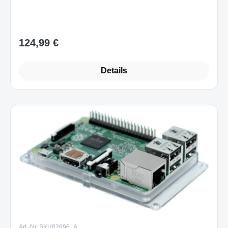
124,99 €
Regulärer Preis:
Details
Art.-Nr. SKU02696_A