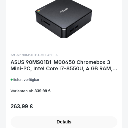
Art.-Nr. 90MS01B1-M00450_A
ASUS 90MS01B1-M00450 Chromebox 3
Mini-PC, Intel Core i7-8550U, 4 GB RAM,
32 GB SSD, ChromeOS, Schwarz
Sofort verfügbar
Varianten ab
339,99 €
263,99 €
Regulärer Preis:
Details