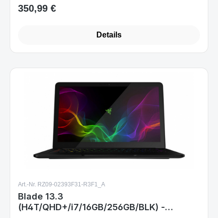
350,99 €
Regulärer Preis:
Details
Art.-Nr. RZ09-02393F31-R3F1_A
Blade 13.3
(H4T/QHD+/i7/16GB/256GB/BLK) -
FRENCH