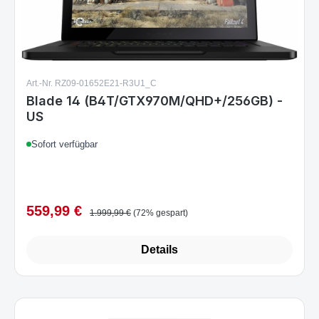
Art.-Nr. RZ09-01652E21-R3U1_C
Blade 14 (B4T/GTX970M/QHD+/256GB) -
US
Sofort verfügbar
559,99 €
Verkaufspreis:
Regulärer Preis:
1.999,99 €
(72% gespart)
Details