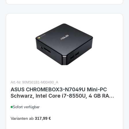
Art.-Nr. 90MS01B1-M00490_A
ASUS CHROMEBOX3-N7049U Mini-PC
Schwarz, Intel Core i7-8550U, 4 GB RAM,
16 GB eMMC, ChromeOS
Sofort verfügbar
Varianten ab
317,99 €