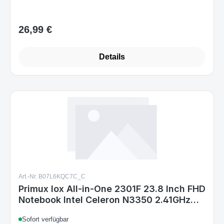
26,99 €
Regulärer Preis:
Details
Art.-Nr. B07L6KQC7C_C
Primux Iox All-in-One 2301F 23.8 Inch FHD
Notebook Intel Celeron N3350 2.41GHz
4GB DDR3L SDRAM 32GB Expandable
Sofort verfügbar
Memory HDMI USB 3.0 2.0