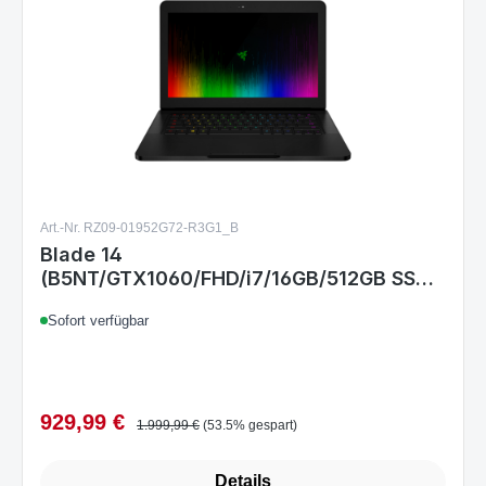
Art.-Nr. RZ09-01952G72-R3G1_B
Blade 14
(B5NT/GTX1060/FHD/i7/16GB/512GB SSD)
- GERMAN
Sofort verfügbar
929,99 €
Verkaufspreis:
Regulärer Preis:
1.999,99 €
(53.5% gespart)
Details