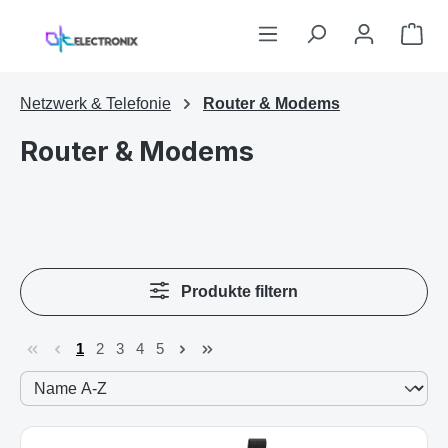
Zum Hauptinhalt springen
War
Netzwerk & Telefonie
Router & Modems
Router & Modems
Produkte filtern
1
2
3
4
5
Seite
Seite
Seite
Seite
Seite