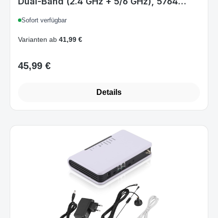
Dual‑Band (2.4 GHz + 5/6 GHz), 5764
Mbit/s, Gigabit Ethernet, 4x LAN, RJ45
Sofort verfügbar
WAN, EU
Varianten ab
41,99 €
45,99 €
Regulärer Preis:
Details