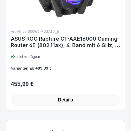
Art.-Nr. 90IG06W0-MU2A10_B
ASUS ROG Rapture GT-AXE16000 Gaming-
Router 6E (802.11ax), 4-Band mit 6 GHz, 2
Ports 10G, WAN 2.5G, DOS WAN, AiMesh,
Sofort verfügbar
VPN Fusion, DREI Beschleunigungsformen
Netzzeit
Varianten ab
409,99 €
455,99 €
Regulärer Preis:
Details