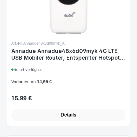
Art.-Nr. Annadue48x6d09myk_A
Annadue Annadue48x6d09myk 4G LTE
USB Mobiler Router, Entsperrter Hotspot
mit SIM-Kartensteckplatz, bis zu 10
Sofort verfügbar
Geräte, 300 Mbit/s, Tragbarer WLAN-
Router, Weiß
Varianten ab
14,99 €
15,99 €
Regulärer Preis:
Details