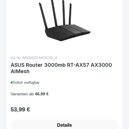
Art.-Nr. 90IG06Z0-MO3C00_A
ASUS Router 3000mb RT-AX57 AX3000
AiMesh
Sofort verfügbar
Varianten ab
46,99 €
53,99 €
Regulärer Preis:
Details