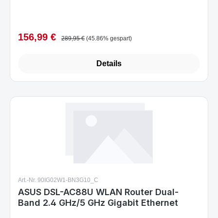
156,99 €
Verkaufspreis:
Regulärer Preis:
289,95 €
(45.86% gespart)
Details
Art.-Nr. 90IG02W1-BN3G10_C
ASUS DSL-AC88U WLAN Router Dual-
Band 2.4 GHz/5 GHz Gigabit Ethernet