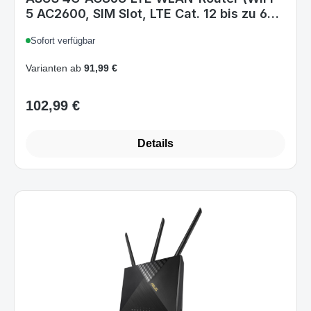
5 AC2600, SIM Slot, LTE Cat. 12 bis zu 600
Mbits, Gigabit LAN, AiProtection),
Sofort verfügbar
90IG05R0-BM9100, Router 4G - Wi-Fi 5
WiFi5
Varianten ab
91,99 €
102,99 €
Regulärer Preis:
Details