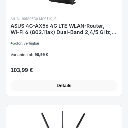
Art.-Nr. 90IG06G0-MO3110_B
ASUS 4G-AX56 4G LTE WLAN-Router,
Wi‑Fi 6 (802.11ax) Dual‑Band 2,4/5 GHz,
Gigabit Ethernet, SIM-Slot, Mobilfunk-
Sofort verfügbar
Router, Schwarz
Varianten ab
96,99 €
103,99 €
Regulärer Preis:
Details