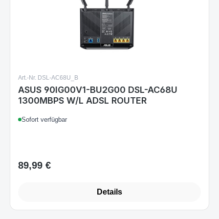
Art.-Nr. DSL-AC68U_B
ASUS 90IG00V1-BU2G00 DSL-AC68U
1300MBPS W/L ADSL ROUTER
Sofort verfügbar
89,99 €
Regulärer Preis:
Details