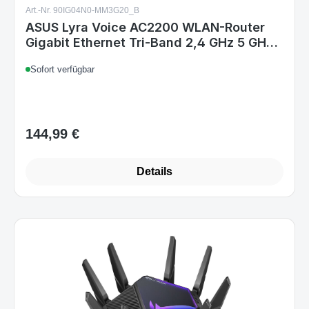
Art.-Nr. 90IG04N0-MM3G20_B
ASUS Lyra Voice AC2200 WLAN-Router
Gigabit Ethernet Tri-Band 2,4 GHz 5 GHz
4G
Sofort verfügbar
144,99 €
Regulärer Preis:
Details