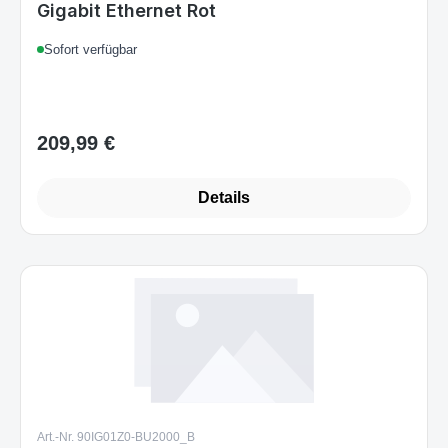
Gigabit Ethernet Rot
Sofort verfügbar
209,99 €
Regulärer Preis:
Details
Art.-Nr. 90IG01Z0-BU2000_B