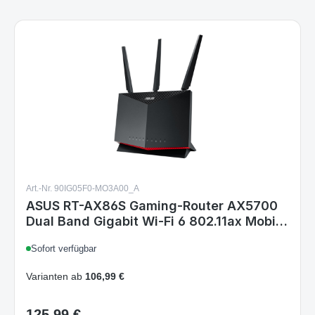
Art.-Nr. 90IG05F0-MO3A00_A
ASUS RT-AX86S Gaming-Router AX5700
Dual Band Gigabit Wi-Fi 6 802.11ax Mobil
Gaming-Modus AiProtection TrendMicro
Sofort verfügbar
kompatibel Wi-Fi Mesh 2.5G Port Gaming
Adaptive QoS Gaming AX5700
Varianten ab
106,99 €
125,99 €
Regulärer Preis: