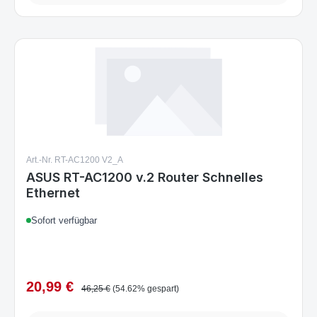
Art.-Nr. RT-AC1200 V2_A
ASUS RT-AC1200 v.2 Router Schnelles
Ethernet
Sofort verfügbar
20,99 €
Verkaufspreis:
Regulärer Preis:
46,25 €
(54.62% gespart)