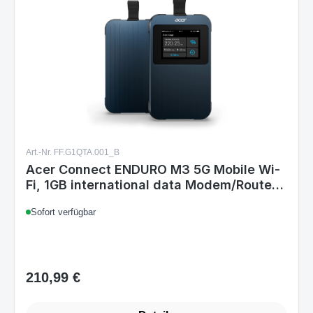
Art.-Nr. FF.G1QTA.001_B
Acer Connect ENDURO M3 5G Mobile Wi-
Fi, 1GB international data Modem/Router
für Mobilfunknetze
Sofort verfügbar
210,99 €
Regulärer Preis: