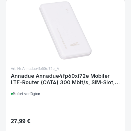
Art.-Nr. Annadue4fp60xi72e_A
Annadue Annadue4fp60xi72e Mobiler
LTE-Router (CAT4) 300 Mbit/s, SIM-Slot,
10.000 mAh Akku, bis zu 10 Geräte,
Sofort verfügbar
mobiler WLAN-Hotspot, Weiß
27,99 €
Regulärer Preis: