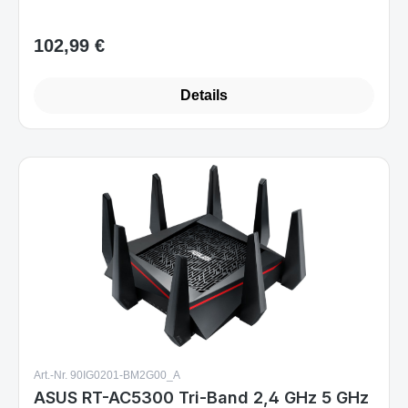
102,99 €
Regulärer Preis:
Details
Art.-Nr. 90IG0201-BM2G00_A
ASUS RT-AC5300 Tri-Band 2,4 GHz 5 GHz