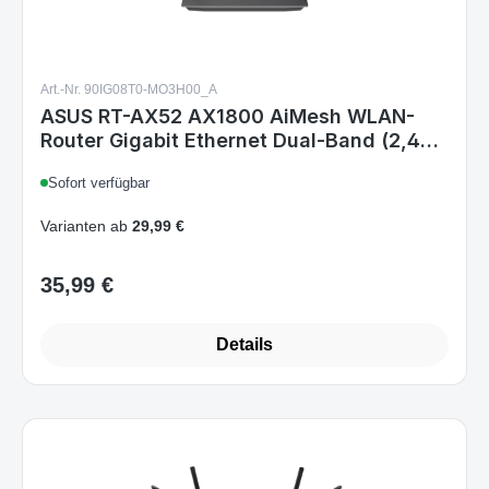
Art.-Nr. 90IG08T0-MO3H00_A
ASUS RT-AX52 AX1800 AiMesh WLAN-
Router Gigabit Ethernet Dual-Band (2,4
GHz/5 GHz) Schwarz
Sofort verfügbar
Varianten ab
29,99 €
35,99 €
Regulärer Preis:
Details