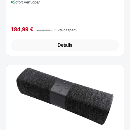
Sofort verfügbar
184,99 €
Verkaufspreis:
Regulärer Preis:
289,95 €
(36.2% gespart)
Details