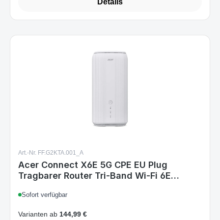
Details
Art.-Nr. FF.G2KTA.001_A
Acer Connect X6E 5G CPE EU Plug
Tragbarer Router Tri-Band Wi-Fi 6E
(2,4/5/6 GHz) Gigabit Ethernet Ethernet-
Sofort verfügbar
WAN NanoSIM Weiß
Varianten ab
144,99 €