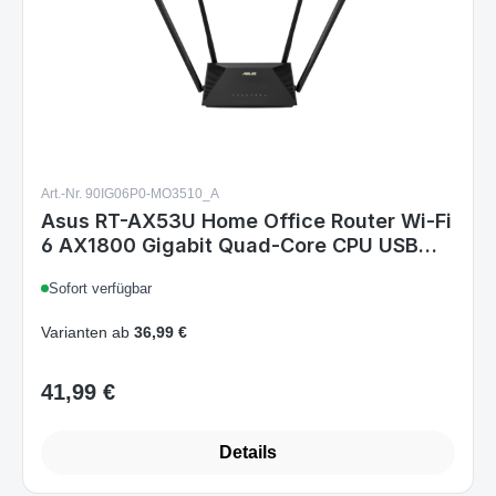
Art.-Nr. 90IG06P0-MO3510_A
Asus RT-AX53U Home Office Router Wi-Fi
6 AX1800 Gigabit Quad-Core CPU USB
AiProtection
Sofort verfügbar
Varianten ab
36,99 €
41,99 €
Regulärer Preis:
Details