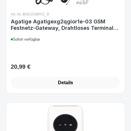
Art.-Nr. B091DVBFV2_B
Agatige Agatigexg2qgior1e-03 GSM
Festnetz-Gateway, Drahtloses Terminal
2G/GSM, RJ-11, SMA-Antenne, Plug&Play,
Sofort verfügbar
EU Stecker
20,99 €
Regulärer Preis:
Details