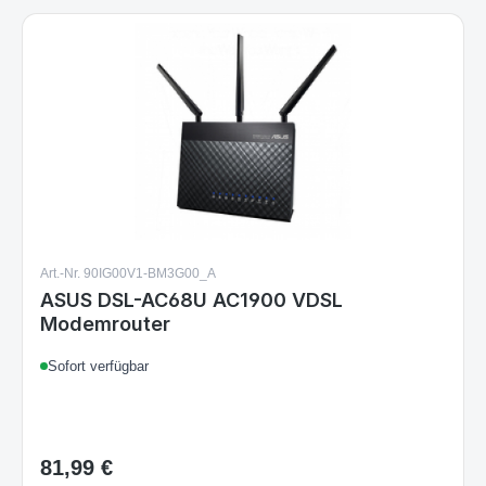
Art.-Nr. 90IG00V1-BM3G00_A
ASUS DSL-AC68U AC1900 VDSL
Modemrouter
Sofort verfügbar
81,99 €
Regulärer Preis: