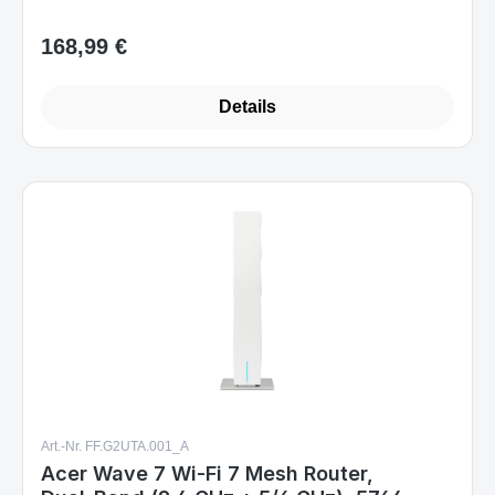
168,99 €
Regulärer Preis:
Details
Art.-Nr. FF.G2UTA.001_A
Acer Wave 7 Wi‑Fi 7 Mesh Router,