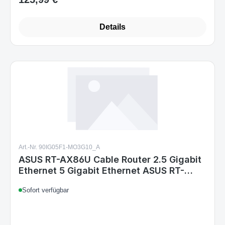
Details
Art.-Nr. 90IG05F1-MO3G10_A
ASUS RT-AX86U Cable Router 2.5 Gigabit
Ethernet 5 Gigabit Ethernet ASUS RT-
AX86U Cable Router 2.5 Gigabit Ethernet
Sofort verfügbar
5 Gigabit Ethernet