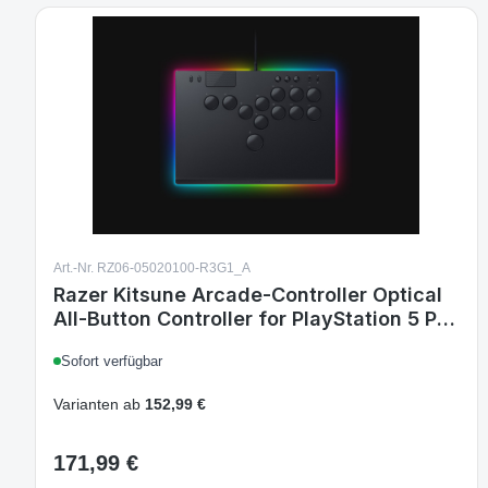
Art.-Nr. RZ06-05020100-R3G1_A
Razer Kitsune Arcade-Controller Optical
All-Button Controller for PlayStation 5 PC
Black
Sofort verfügbar
Varianten ab
152,99 €
171,99 €
Regulärer Preis: