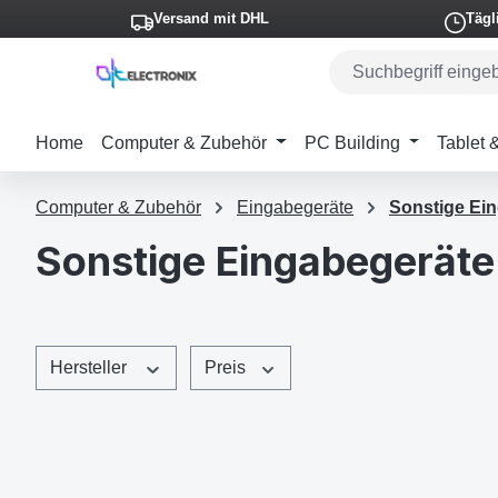
Versand mit DHL
Tägl
m Hauptinhalt springen
Zur Suche springen
Zur Hauptnavigation springen
Home
Computer & Zubehör
PC Building
Tablet
Computer & Zubehör
Eingabegeräte
Sonstige Ei
Sonstige Eingabegeräte
Hersteller
Preis