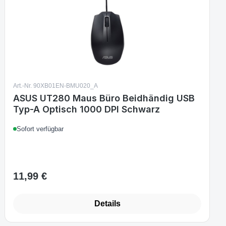
Art.-Nr. 90XB01EN-BMU020_A
ASUS UT280 Maus Büro Beidhändig USB
Typ-A Optisch 1000 DPI Schwarz
Sofort verfügbar
11,99 €
Regulärer Preis:
Details