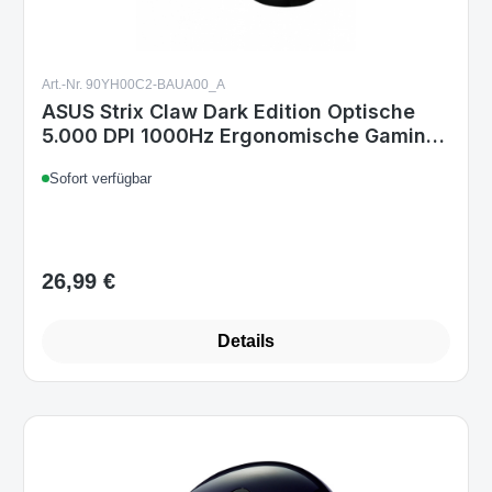
Art.-Nr. 90YH00C2-BAUA00_A
ASUS Strix Claw Dark Edition Optische
5.000 DPI 1000Hz Ergonomische Gaming
Maus
Sofort verfügbar
26,99 €
Regulärer Preis:
Details