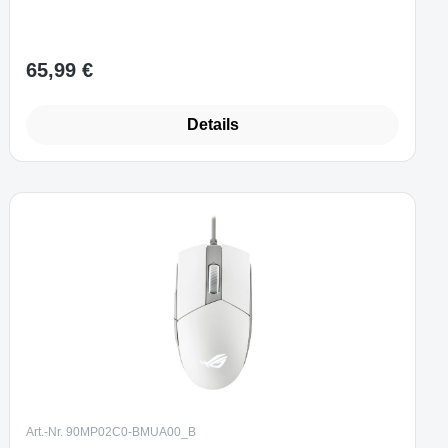
65,99 €
Regulärer Preis:
Details
Art.-Nr. 90MP02C0-BMUA00_B