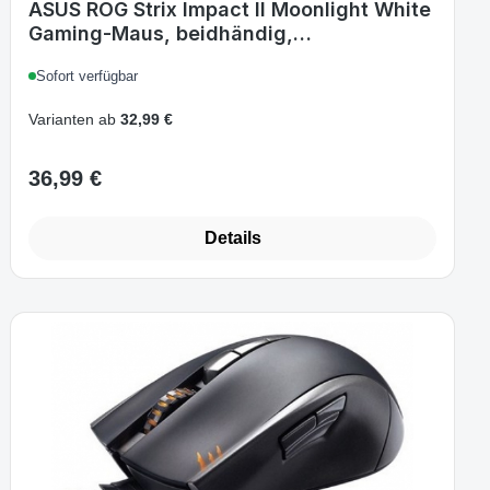
ASUS ROG Strix Impact II Moonlight White
Gaming-Maus, beidhändig,
kabelgebunden USB Typ-A, optischer
Sofort verfügbar
Sensor 6200 DPI, 5 Tasten, RGB, 1000 Hz,
79 g
Varianten ab
32,99 €
36,99 €
Regulärer Preis:
Details