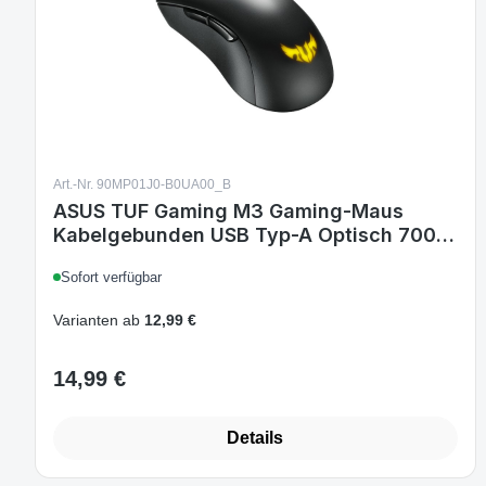
Art.-Nr. 90MP01J0-B0UA00_B
ASUS TUF Gaming M3 Gaming-Maus
Kabelgebunden USB Typ-A Optisch 7000
DPI 7 Tasten RGB Beidhändig Grau
Sofort verfügbar
Varianten ab
12,99 €
14,99 €
Regulärer Preis:
Details