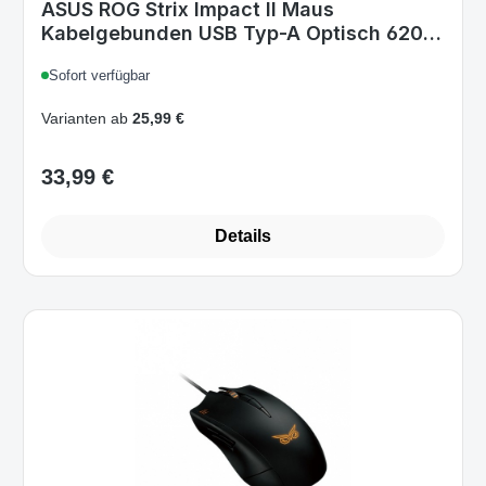
ASUS ROG Strix Impact II Maus
Kabelgebunden USB Typ-A Optisch 6200
DPI RGB 5 programmierbare Tasten
Sofort verfügbar
Beidhändig Ambidextrous Gaming Büro
Varianten ab
25,99 €
33,99 €
Regulärer Preis:
Details