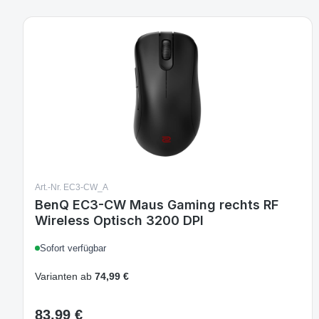
Art.-Nr. EC3-CW_A
BenQ EC3-CW Maus Gaming rechts RF
Wireless Optisch 3200 DPI
Sofort verfügbar
Varianten ab
74,99 €
83,99 €
Regulärer Preis: