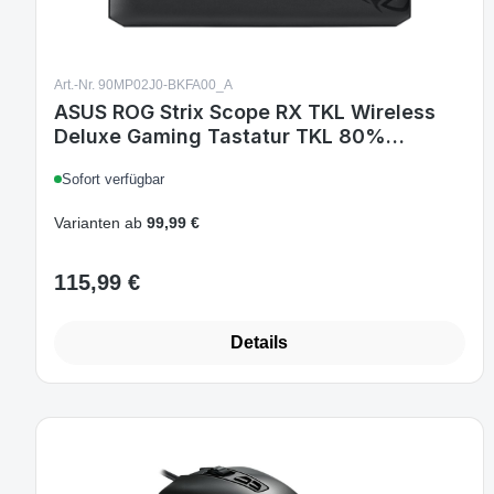
Art.-Nr. 90MP02J0-BKFA00_A
ASUS ROG Strix Scope RX TKL Wireless
Deluxe Gaming Tastatur TKL 80%
Kabellos 2,4 GHz + Bluetooth 5.2 + RF
Sofort verfügbar
USB RGB AZERTY FRA Layout Schwarz
Akku
Varianten ab
99,99 €
115,99 €
Regulärer Preis:
Details