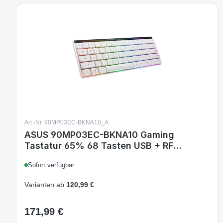
Art.-Nr. 90MP03EC-BKNA10_A
ASUS 90MP03EC-BKNA10 Gaming
Tastatur 65% 68 Tasten USB + RF
Wireless + Bluetooth Optische ROG RX
Sofort verfügbar
Red RGB Weiß Nordisch Layout
Varianten ab
120,99 €
171,99 €
Regulärer Preis: