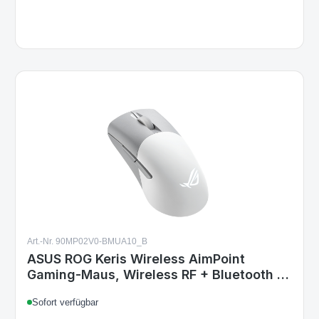
Art.-Nr. 90MP02V0-BMUA10_B
ASUS ROG Keris Wireless AimPoint
Gaming-Maus, Wireless RF + Bluetooth +
USB-C, Rechts, Optisch, 36.000 DPI,
Sofort verfügbar
Weiß, Integrierter Akku