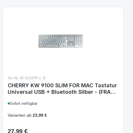
Art.-Nr. JK-9110FR-1_B
CHERRY KW 9100 SLIM FOR MAC Tastatur
Universal USB + Bluetooth Silber - (FRA
Layout - AZERTY)
Sofort verfügbar
Varianten ab
23,99 €
27,99 €
Regulärer Preis: