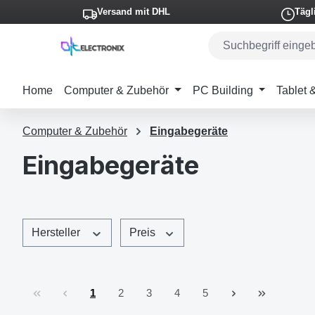
Versand mit DHL
Tägl
m Hauptinhalt springen
Zur Suche springen
Zur Hauptnavigation springen
Home
Computer & Zubehör
PC Building
Tablet
Computer & Zubehör
Eingabegeräte
Eingabegeräte
Hersteller
Preis
1
2
3
4
5
Seite
Seite
Seite
Seite
Seite