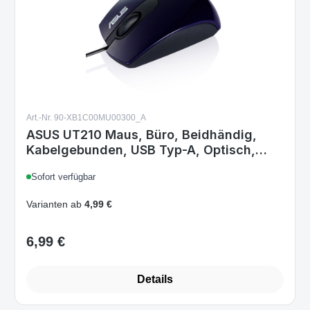
Art.-Nr. 90-XB1C00MU00300_A
ASUS UT210 Maus, Büro, Beidhändig,
Kabelgebunden, USB Typ-A, Optisch,
1000 DPI, 3 Tasten, Blau
Sofort verfügbar
Varianten ab
4,99 €
6,99 €
Regulärer Preis:
Details