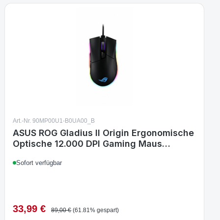
Art.-Nr. 90MP00U1-B0UA00_B
ASUS ROG Gladius II Origin Ergonomische
Optische 12.000 DPI Gaming Maus
schwarz
Sofort verfügbar
33,99 €
Verkaufspreis:
Regulärer Preis:
89,00 €
(61.81% gespart)