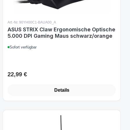
Art.-Nr. 90YH00C1-BAUA00_A
ASUS STRIX Claw Ergonomische Optische
5.000 DPI Gaming Maus schwarz/orange
Sofort verfügbar
22,99 €
Regulärer Preis:
Details