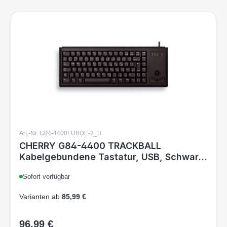
Art.-Nr. G84-4400LUBDE-2_B
CHERRY G84-4400 TRACKBALL
Kabelgebundene Tastatur, USB, Schwarz
- (DEU Layout - QWERTZ)
Sofort verfügbar
Varianten ab
85,99 €
96,99 €
Regulärer Preis: