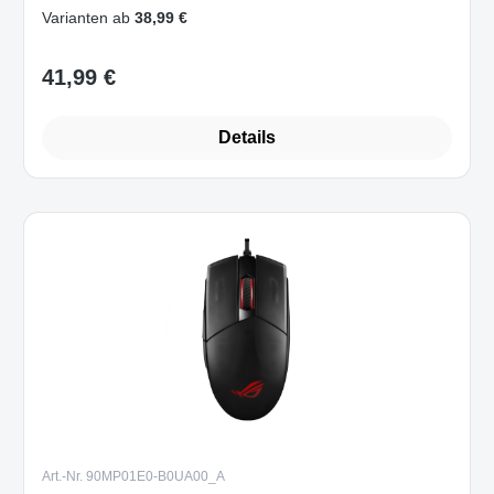
Varianten ab
38,99 €
41,99 €
Regulärer Preis:
Details
Art.-Nr. 90MP01E0-B0UA00_A