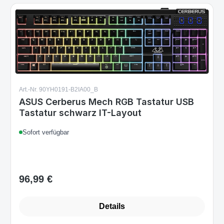
Art.-Nr. 90YH0191-B2IA00_B
ASUS Cerberus Mech RGB Tastatur USB
Tastatur schwarz IT-Layout
Sofort verfügbar
96,99 €
Regulärer Preis:
Details