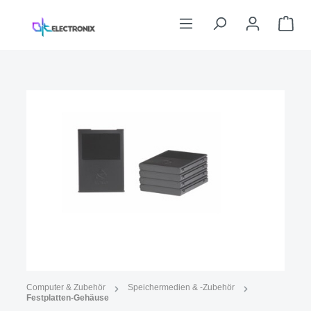
Zum Hauptinhalt springen
War
Bildergalerie überspringen
Abbildung ähnlich
Computer & Zubehör
Speichermedien & -Zubehör
Festplatten-Gehäuse