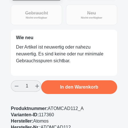
Gebraucht
Neu
(Diese Option ist zurzeit nicht verfügbar.)
(Diese Option ist zur
Nicht verfügbar
Nicht verfügbar
Wie neu
Der Artikel ist neuwertig oder nahezu
neuwertig. Es sind keine oder nur minimale
Gebrauchsspuren sichtbar.
Produkt Anzahl: Gib den gewünschten Wert
In den Warenkorb
Produktnummer:
ATOMCAD112_A
Varianten-ID:
117360
Hersteller:
Atomos
Hersteller-Nr.:
ATOMCAD112