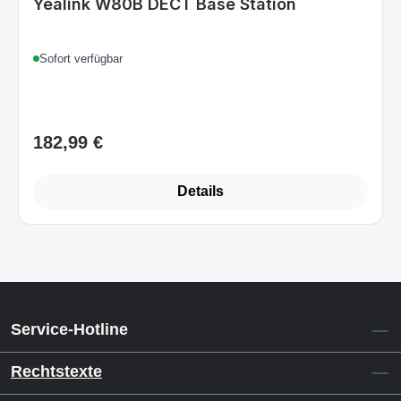
Yealink W80B DECT Base Station
Sofort verfügbar
182,99 €
Regulärer Preis:
Details
Service-Hotline
Rechtstexte