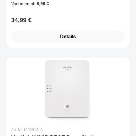
Varianten ab
8,99 €
34,99 €
Regulärer Preis:
Details
Art.-Nr. 1302012_A