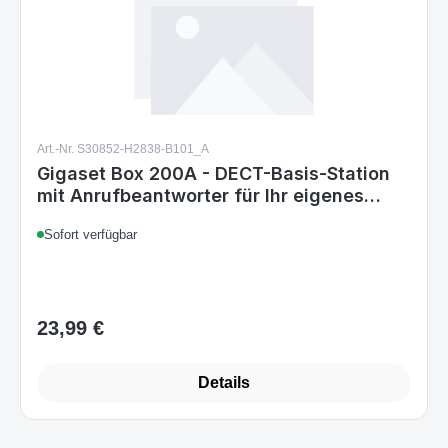
Art.-Nr. S30852-H2838-B101_A
Gigaset Box 200A - DECT-Basis-Station
mit Anrufbeantworter für Ihr eigenes
Kommunikationssystem mit Gigaset
Sofort verfügbar
Mobilteilen - Basis unterstützt 6
Mobilteile für den analogen
Telefonanschluss, schwarz
23,99 €
Regulärer Preis:
Details