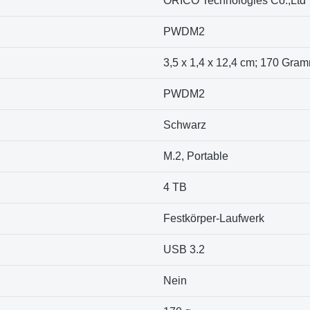
‎ORICO Technologies Co.,Ltd
‎PWDM2
‎3,5 x 1,4 x 12,4 cm; 170 Gra
‎PWDM2
‎Schwarz
‎M.2, Portable
‎4 TB
‎Festkörper-Laufwerk
‎USB 3.2
‎Nein