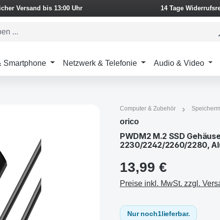
icher Versand bis 13:00 Uhr
14 Tage Widerrufsr
 & Smartphone
Netzwerk & Telefonie
Audio & Video
Computer & Zubehör
Speicherm
orico
PWDM2 M.2 SSD Gehäuse, 
2230/2242/2260/2280, Al
13,99 €
Preise inkl. MwSt. zzgl. Ver
Nur noch
1
lieferbar.