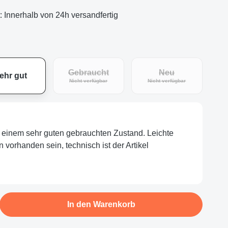
t: Innerhalb von 24h versandfertig
Gebraucht
Neu
ehr gut
eit nicht verfügbar.)
(Diese Option ist zurzeit nicht verfügbar.)
(Diese Option ist zu
Nicht verfügbar
Nicht verfügbar
in einem sehr guten gebrauchten Zustand. Leichte
orhanden sein, technisch ist der Artikel
b den gewünschten Wert ein oder benutze d
In den Warenkorb