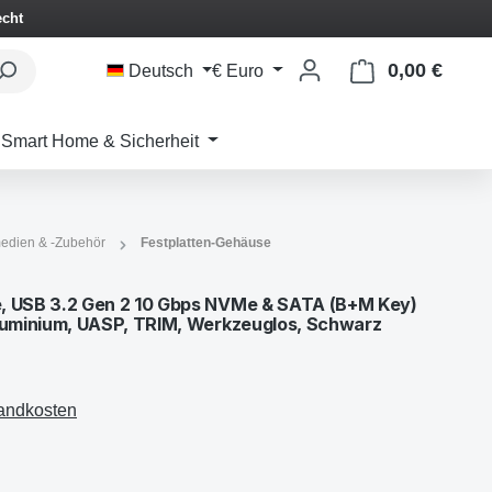
echt
0,00 €
Waren
Deutsch
€
Euro
Smart Home & Sicherheit
edien & -Zubehör
Festplatten-Gehäuse
USB 3.2 Gen 2 10 Gbps NVMe & SATA (B+M Key)
uminium, UASP, TRIM, Werkzeuglos, Schwarz
sandkosten