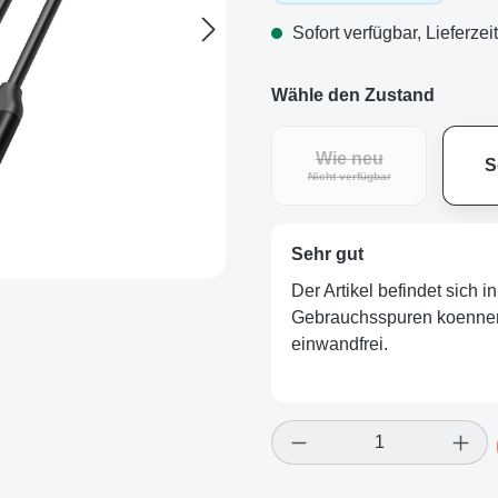
Sofort verfügbar, Lieferzei
Wähle den Zustand
Wie neu
S
(Diese Option ist zurz
Nicht verfügbar
Sehr gut
Der Artikel befindet sich 
Gebrauchsspuren koennen v
einwandfrei.
Produkt Anzahl: Gi