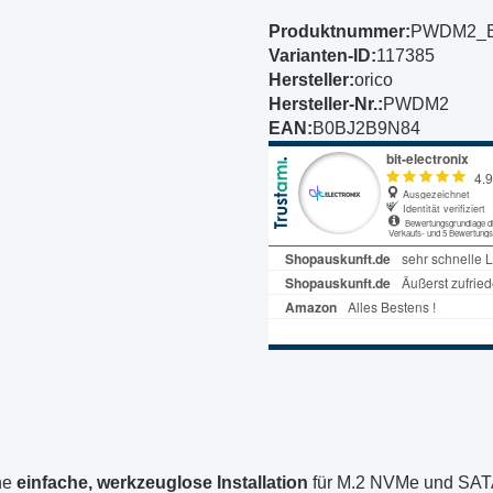
Produktnummer:
PWDM2_
Varianten-ID:
117385
Hersteller:
orico
Hersteller-Nr.:
PWDM2
EAN:
B0BJ2B9N84
ine
einfache, werkzeuglose Installation
für M.2 NVMe und SATA