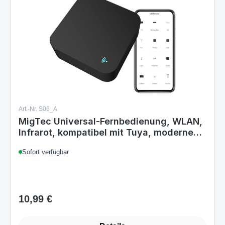
Art.-Nr. S06_A
MigTec Universal-Fernbedienung, WLAN,
Infrarot, kompatibel mit Tuya, modernes
Design, IR-Fernbedienung, Smart Home,
Sofort verfügbar
Alexa, Google Home, Smart Life, TV,
Klimaanlage, quadratisch, schwarz
10,99 €
Regulärer Preis: