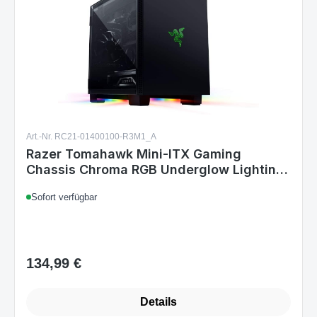
Art.-Nr. RC21-01400100-R3M1_A
Razer Tomahawk Mini-ITX Gaming
Chassis Chroma RGB Underglow Lighting
Black
Sofort verfügbar
134,99 €
Regulärer Preis:
Details