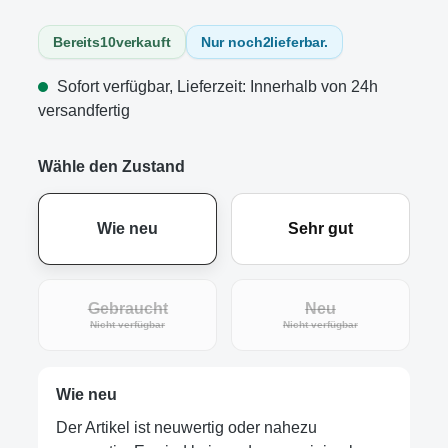
Bereits
10
verkauft
Nur noch
2
lieferbar.
Sofort verfügbar, Lieferzeit: Innerhalb von 24h
versandfertig
Wähle den Zustand
Wie neu
Sehr gut
Gebraucht
Neu
(Diese Option ist zurzeit nicht verfügbar.)
(Diese Option ist zur
Nicht verfügbar
Nicht verfügbar
Wie neu
Der Artikel ist neuwertig oder nahezu