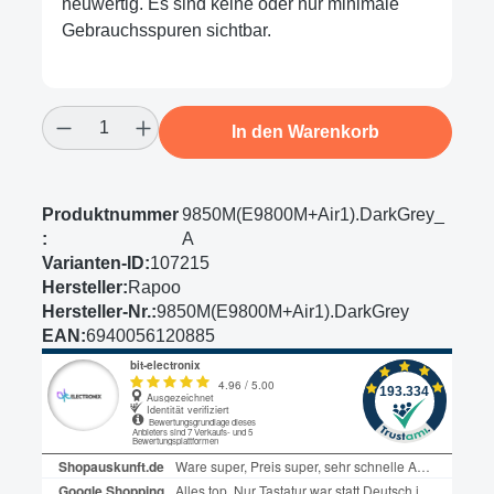
neuwertig. Es sind keine oder nur minimale
Gebrauchsspuren sichtbar.
Produkt Anzahl: Gib den gewünschten Wert
In den Warenkorb
Produktnummer
9850M(E9800M+Air1).DarkGrey_
:
A
Varianten-ID:
107215
Hersteller:
Rapoo
Hersteller-Nr.:
9850M(E9800M+Air1).DarkGrey
EAN:
6940056120885