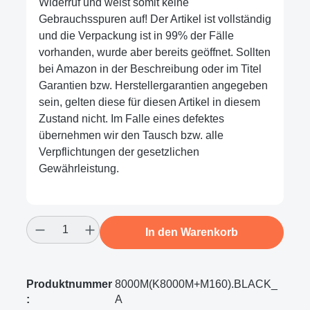
Widerruf und weist somit keine
Gebrauchsspuren auf! Der Artikel ist vollständig
und die Verpackung ist in 99% der Fälle
vorhanden, wurde aber bereits geöffnet. Sollten
bei Amazon in der Beschreibung oder im Titel
Garantien bzw. Herstellergarantien angegeben
sein, gelten diese für diesen Artikel in diesem
Zustand nicht. Im Falle eines defektes
übernehmen wir den Tausch bzw. alle
Verpflichtungen der gesetzlichen
Gewährleistung.
Produkt Anzahl: Gib den gewünschten Wert
In den Warenkorb
Produktnummer
8000M(K8000M+M160).BLACK_
:
A