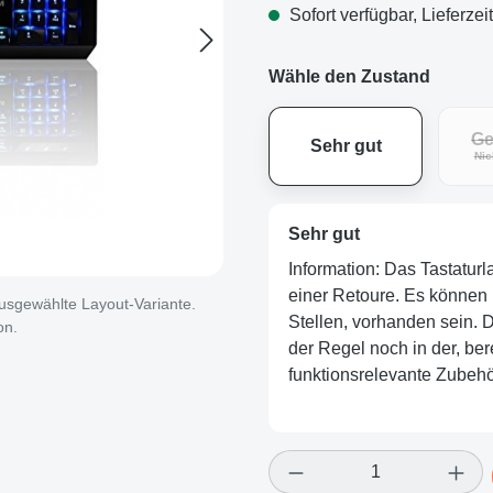
Sofort verfügbar, Lieferzei
Wähle den Zustand
Ge
Sehr gut
Nic
Sehr gut
Information: Das Tastatur
einer Retoure. Es können 
 ausgewählte Layout-Variante.
Stellen, vorhanden sein. De
on.
der Regel noch in der, ber
funktionsrelevante Zubehör
Produkt Anzahl: Gi