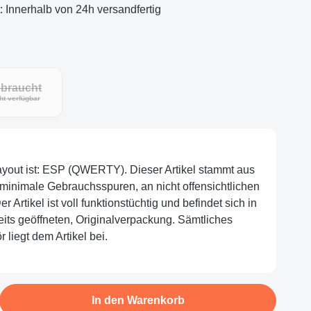
t: Innerhalb von 24h versandfertig
braucht
ht verfügbar
layout ist: ESP (QWERTY). Dieser Artikel stammt aus
minimale Gebrauchsspuren, an nicht offensichtlichen
r Artikel ist voll funktionstüchtig und befindet sich in
eits geöffneten, Originalverpackung. Sämtliches
 liegt dem Artikel bei.
b den gewünschten Wert ein oder benutze d
In den Warenkorb