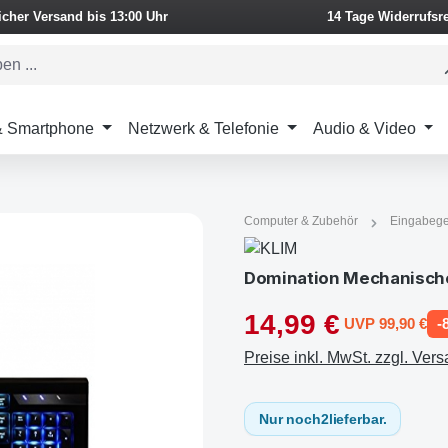
icher Versand bis 13:00 Uhr
14 Tage Widerrufsr
 & Smartphone
Netzwerk & Telefonie
Audio & Video
Computer & Zubehör
Eingabege
Domination Mechanische
14,99 €
UVP 99,90 €
-
Preise inkl. MwSt. zzgl. Ver
Nur noch
2
lieferbar.