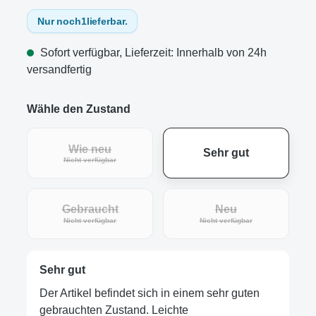
Nur noch
1
lieferbar.
Sofort verfügbar, Lieferzeit: Innerhalb von 24h
versandfertig
Wähle den Zustand
Wie neu
Sehr gut
(Diese Option ist zurzeit nicht verfügbar.)
Nicht verfügbar
Gebraucht
Neu
(Diese Option ist zurzeit nicht verfügbar.)
(Diese Option ist zur
Nicht verfügbar
Nicht verfügbar
Sehr gut
Der Artikel befindet sich in einem sehr guten
gebrauchten Zustand. Leichte