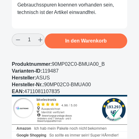
Gebrauchsspuren koennen vorhanden sein,
technisch ist der Artikel einwandfrei.
Produkt Anzahl: Gib den gewünschten Wert
In den Warenkorb
Produktnummer:
90MP02C0-BMUA00_B
Varianten-ID:
119487
Hersteller:
ASUS
Hersteller-Nr.:
90MP02C0-BMUA00
EAN:
4711081107835